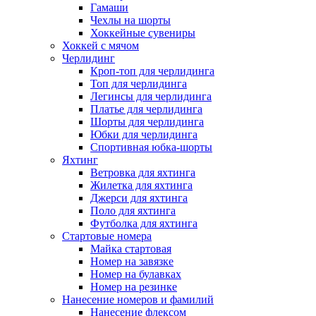
Гамаши
Чехлы на шорты
Хоккейные сувениры
Хоккей с мячом
Черлидинг
Кроп-топ для черлидинга
Топ для черлидинга
Легинсы для черлидинга
Платье для черлидинга
Шорты для черлидинга
Юбки для черлидинга
Спортивная юбка-шорты
Яхтинг
Ветровка для яхтинга
Жилетка для яхтинга
Джерси для яхтинга
Поло для яхтинга
Футболка для яхтинга
Стартовые номера
Майка стартовая
Номер на завязке
Номер на булавках
Номер на резинке
Нанесение номеров и фамилий
Нанесение флексом