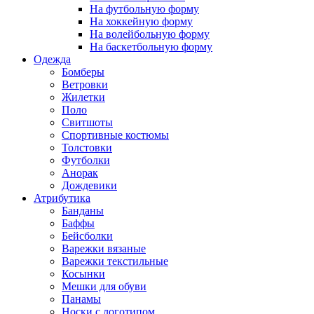
На футбольную форму
На хоккейную форму
На волейбольную форму
На баскетбольную форму
Одежда
Бомберы
Ветровки
Жилетки
Поло
Свитшоты
Спортивные костюмы
Толстовки
Футболки
Анорак
Дождевики
Атрибутика
Банданы
Баффы
Бейсболки
Варежки вязаные
Варежки текстильные
Косынки
Мешки для обуви
Панамы
Носки с логотипом