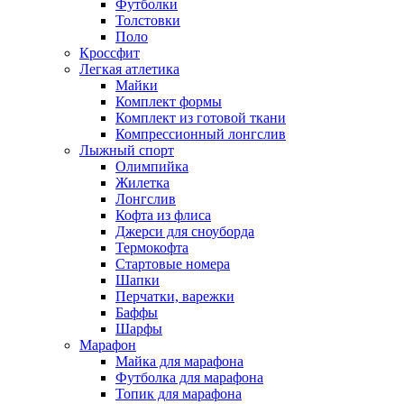
Футболки
Толстовки
Поло
Кроссфит
Легкая атлетика
Майки
Комплект формы
Комплект из готовой ткани
Компрессионный лонгслив
Лыжный спорт
Олимпийка
Жилетка
Лонгслив
Кофта из флиса
Джерси для сноуборда
Термокофта
Стартовые номера
Шапки
Перчатки, варежки
Баффы
Шарфы
Марафон
Майка для марафона
Футболка для марафона
Топик для марафона