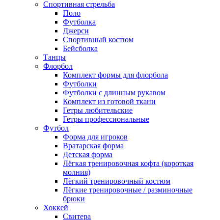
Спортивная стрельба
Поло
Футболка
Джерси
Спортивный костюм
Бейсболка
Танцы
Флорбол
Комплект формы для флорбола
Футболки
Футболки с длинным рукавом
Комплект из готовой ткани
Гетры любительские
Гетры профессиональные
Футбол
Форма для игроков
Вратарская форма
Детская форма
Лёгкая тренировочная кофта (короткая
молния)
Лёгкий тренировочный костюм
Лёгкие тренировочные / разминочные
брюки
Хоккей
Свитера