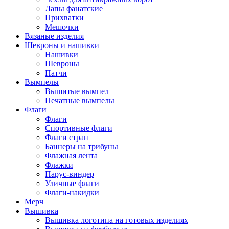
Лапы фанатские
Прихватки
Мешочки
Вязаные изделия
Шевроны и нашивки
Нашивки
Шевроны
Патчи
Вымпелы
Вышитые вымпел
Печатные вымпелы
Флаги
Флаги
Спортивные флаги
Флаги стран
Баннеры на трибуны
Флажная лента
Флажки
Парус-виндер
Уличные флаги
Флаги-накидки
Мерч
Вышивка
Вышивка логотипа на готовых изделиях