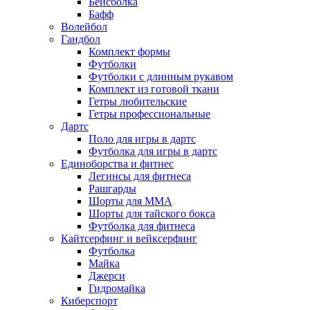
Бейсболка
Бафф
Волейбол
Гандбол
Комплект формы
Футболки
Футболки с длинным рукавом
Комплект из готовой ткани
Гетры любительские
Гетры профессиональные
Дартс
Поло для игры в дартс
Футболка для игры в дартс
Единоборства и фитнес
Легинсы для фитнеса
Рашгарды
Шорты для MMA
Шорты для тайского бокса
Футболка для фитнеса
Кайтсерфинг и вейксерфинг
Футболка
Майка
Джерси
Гидромайка
Киберспорт