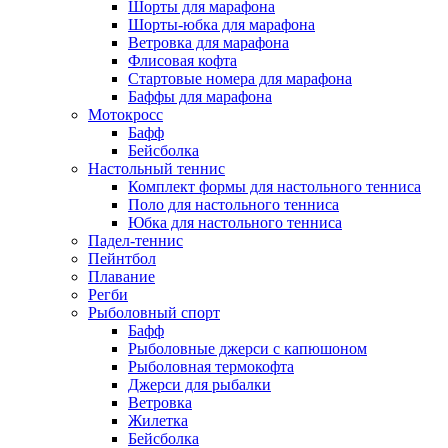
Шорты для марафона
Шорты-юбка для марафона
Ветровка для марафона
Флисовая кофта
Стартовые номера для марафона
Баффы для марафона
Мотокросс
Бафф
Бейсболка
Настольный теннис
Комплект формы для настольного тенниса
Поло для настольного тенниса
Юбка для настольного тенниса
Падел-теннис
Пейнтбол
Плавание
Регби
Рыболовный спорт
Бафф
Рыболовные джерси с капюшоном
Рыболовная термокофта
Джерси для рыбалки
Ветровка
Жилетка
Бейсболка