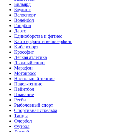
Бильярд
Боулинг
Велоспорт
Волейбол
Гандбол
Дартс
Единоборства и фитнес
Кайтсерфинг и вейксерфинг
Киберспорт
Кроссфит
Легкая атлетика
Лыжный спорт
Марафон
Мотокросс
Настольный теннис
Падел-теннис
Пейнтбол
Плавание
Регби
Рыболовный спорт
Спортивная стрельба
Танцы
Флорбол
Футбол
Хоккей