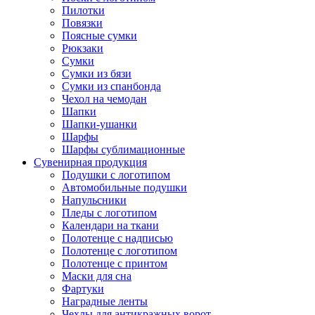
Пилотки
Повязки
Поясные сумки
Рюкзаки
Сумки
Сумки из бязи
Сумки из спанбонда
Чехол на чемодан
Шапки
Шапки-ушанки
Шарфы
Шарфы сублимационные
Сувенирная продукция
Подушки с логотипом
Автомобильные подушки
Напульсники
Пледы с логотипом
Календари на ткани
Полотенце с надписью
Полотенце с логотипом
Полотенце с принтом
Маски для сна
Фартуки
Наградные ленты
Чехлы для антикражных ворот