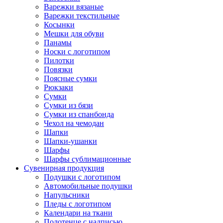
Варежки вязаные
Варежки текстильные
Косынки
Мешки для обуви
Панамы
Носки с логотипом
Пилотки
Повязки
Поясные сумки
Рюкзаки
Сумки
Сумки из бязи
Сумки из спанбонда
Чехол на чемодан
Шапки
Шапки-ушанки
Шарфы
Шарфы сублимационные
Сувенирная продукция
Подушки с логотипом
Автомобильные подушки
Напульсники
Пледы с логотипом
Календари на ткани
Полотенце с надписью