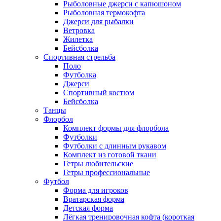
Рыболовные джерси с капюшоном
Рыболовная термокофта
Джерси для рыбалки
Ветровка
Жилетка
Бейсболка
Спортивная стрельба
Поло
Футболка
Джерси
Спортивный костюм
Бейсболка
Танцы
Флорбол
Комплект формы для флорбола
Футболки
Футболки с длинным рукавом
Комплект из готовой ткани
Гетры любительские
Гетры профессиональные
Футбол
Форма для игроков
Вратарская форма
Детская форма
Лёгкая тренировочная кофта (короткая