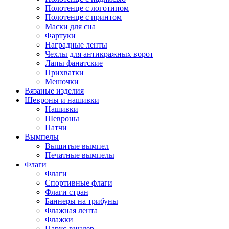
Полотенце с логотипом
Полотенце с принтом
Маски для сна
Фартуки
Наградные ленты
Чехлы для антикражных ворот
Лапы фанатские
Прихватки
Мешочки
Вязаные изделия
Шевроны и нашивки
Нашивки
Шевроны
Патчи
Вымпелы
Вышитые вымпел
Печатные вымпелы
Флаги
Флаги
Спортивные флаги
Флаги стран
Баннеры на трибуны
Флажная лента
Флажки
Парус-виндер