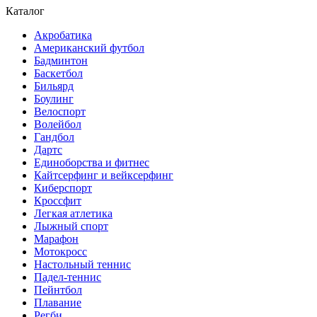
Каталог
Акробатика
Американский футбол
Бадминтон
Баскетбол
Бильярд
Боулинг
Велоспорт
Волейбол
Гандбол
Дартс
Единоборства и фитнес
Кайтсерфинг и вейксерфинг
Киберспорт
Кроссфит
Легкая атлетика
Лыжный спорт
Марафон
Мотокросс
Настольный теннис
Падел-теннис
Пейнтбол
Плавание
Регби