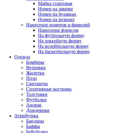
Майка стартовая
Номер на завязке
Номер на булавках
Номер на резинке
Нанесение номеров и фамилий
Нанесение флексом
На футбольную форму
На хоккейную форму
На волейбольную форму
На баскетбольную форму
Одежда
Бомберы
Ветровки
Жилетки
Поло
Свитшоты
Спортивные костюмы
Толстовки
Футболки
Анорак
Дождевики
Атрибутика
Банданы
Баффы
Бейсболки