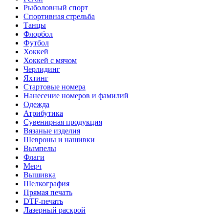
Рыболовный спорт
Спортивная стрельба
Танцы
Флорбол
Футбол
Хоккей
Хоккей с мячом
Черлидинг
Яхтинг
Стартовые номера
Нанесение номеров и фамилий
Одежда
Атрибутика
Сувенирная продукция
Вязаные изделия
Шевроны и нашивки
Вымпелы
Флаги
Мерч
Вышивка
Шелкография
Прямая печать
DTF-печать
Лазерный раскрой