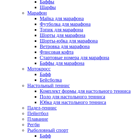
Баффы
Шарфы
Марафон
Майка для марафона
Футболка для марафона
Топик для марафона
Шорты для марафона
Шорты-юбка для марафона
Ветровка для марафона
Флисовая кофта
Стартовые номера для марафона
Баффы для марафона
Мотокросс
Бафф
Бейсболка
Настольный теннис
Комплект формы для настольного тенниса
Поло для настольного тенниса
Юбка для настольного тенниса
Падел-теннис
Пейнтбол
Плавание
Регби
Рыболовный спорт
Бафф