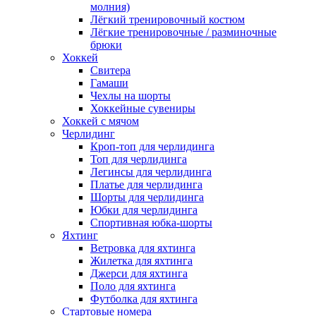
молния)
Лёгкий тренировочный костюм
Лёгкие тренировочные / разминочные
брюки
Хоккей
Свитера
Гамаши
Чехлы на шорты
Хоккейные сувениры
Хоккей с мячом
Черлидинг
Кроп-топ для черлидинга
Топ для черлидинга
Легинсы для черлидинга
Платье для черлидинга
Шорты для черлидинга
Юбки для черлидинга
Спортивная юбка-шорты
Яхтинг
Ветровка для яхтинга
Жилетка для яхтинга
Джерси для яхтинга
Поло для яхтинга
Футболка для яхтинга
Стартовые номера