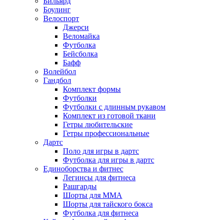
Бильярд
Боулинг
Велоспорт
Джерси
Веломайка
Футболка
Бейсболка
Бафф
Волейбол
Гандбол
Комплект формы
Футболки
Футболки с длинным рукавом
Комплект из готовой ткани
Гетры любительские
Гетры профессиональные
Дартс
Поло для игры в дартс
Футболка для игры в дартс
Единоборства и фитнес
Легинсы для фитнеса
Рашгарды
Шорты для MMA
Шорты для тайского бокса
Футболка для фитнеса