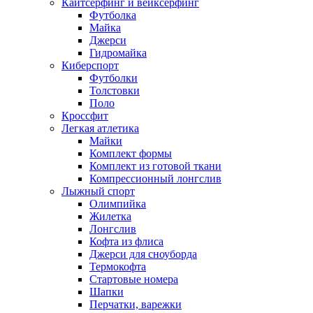
Кайтсерфинг и вейксерфинг
Футболка
Майка
Джерси
Гидромайка
Киберспорт
Футболки
Толстовки
Поло
Кроссфит
Легкая атлетика
Майки
Комплект формы
Комплект из готовой ткани
Компрессионный лонгслив
Лыжный спорт
Олимпийка
Жилетка
Лонгслив
Кофта из флиса
Джерси для сноуборда
Термокофта
Стартовые номера
Шапки
Перчатки, варежки