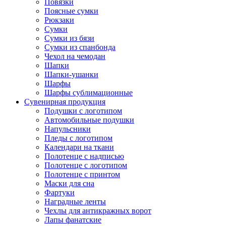
Повязки
Поясные сумки
Рюкзаки
Сумки
Сумки из бязи
Сумки из спанбонда
Чехол на чемодан
Шапки
Шапки-ушанки
Шарфы
Шарфы сублимационные
Сувенирная продукция
Подушки с логотипом
Автомобильные подушки
Напульсники
Пледы с логотипом
Календари на ткани
Полотенце с надписью
Полотенце с логотипом
Полотенце с принтом
Маски для сна
Фартуки
Наградные ленты
Чехлы для антикражных ворот
Лапы фанатские