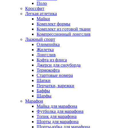
Поло
Кроссфит
Легкая атлетика
Майки
Комплект формы
Комплект из готовой ткани
Компрессионный лонгслив
Лыжный спорт
Олимпийка
Жилетка
Лонгслив
Кофта из флиса
Джерси для сноуборда
Термокофта
Стартовые номера
Шапки
Перчатки, варежки
Баффы
Шарфы
Марафон
Майка для марафона
Футболка для марафона
Топик для марафона
Шорты для марафона
Шорты-юбка для марафона