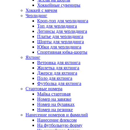
Хоккейные сувениры
Хоккей с мячом
Черлидинг
Кроп-топ для черлидинга
Топ для черлидинга
Легинсы для черлидинга
Платье для черлидинга
Шорты для черлидинга
Юбки для черлидинга
Спортивная юбка-шорты
Яхтинг
Ветровка для яхтинга
Жилетка для яхтинга
Джерси для яхтинга
Поло для яхтинга
Футболка для яхтинга
Стартовые номера
Майка стартовая
Номер на завязке
Номер на булавках
Номер на резинке
Нанесение номеров и фамилий
Нанесение флексом
На футбольную форму