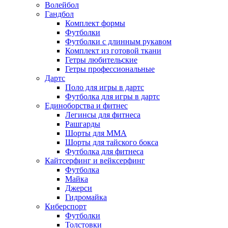
Волейбол
Гандбол
Комплект формы
Футболки
Футболки с длинным рукавом
Комплект из готовой ткани
Гетры любительские
Гетры профессиональные
Дартс
Поло для игры в дартс
Футболка для игры в дартс
Единоборства и фитнес
Легинсы для фитнеса
Рашгарды
Шорты для MMA
Шорты для тайского бокса
Футболка для фитнеса
Кайтсерфинг и вейксерфинг
Футболка
Майка
Джерси
Гидромайка
Киберспорт
Футболки
Толстовки