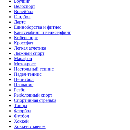
Боулинг
Велоспорт
Волейбол
Гандбол
Дартс
Единоборства и фитнес
Кайтсерфинг и вейксерфинг
Киберспорт
Кроссфит
Легкая атлетика
Лыжный спорт
Марафон
Мотокросс
Настольный теннис
Падел-теннис
Пейнтбол
Плавание
Регби
Рыболовный спорт
Спортивная стрельба
Танцы
Флорбол
Футбол
Хоккей
Хоккей с мячом