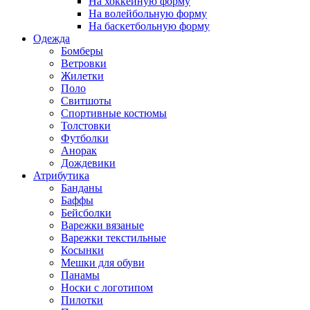
На хоккейную форму
На волейбольную форму
На баскетбольную форму
Одежда
Бомберы
Ветровки
Жилетки
Поло
Свитшоты
Спортивные костюмы
Толстовки
Футболки
Анорак
Дождевики
Атрибутика
Банданы
Баффы
Бейсболки
Варежки вязаные
Варежки текстильные
Косынки
Мешки для обуви
Панамы
Носки с логотипом
Пилотки