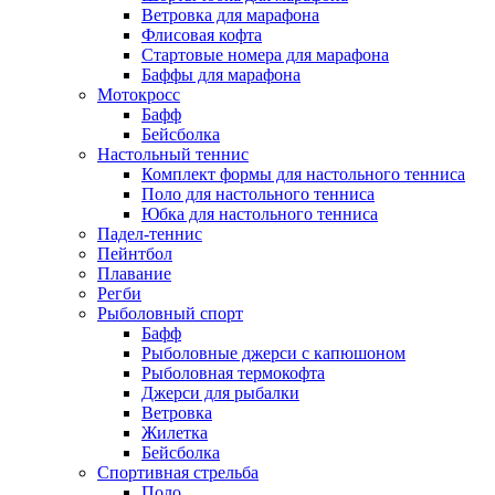
Ветровка для марафона
Флисовая кофта
Стартовые номера для марафона
Баффы для марафона
Мотокросс
Бафф
Бейсболка
Настольный теннис
Комплект формы для настольного тенниса
Поло для настольного тенниса
Юбка для настольного тенниса
Падел-теннис
Пейнтбол
Плавание
Регби
Рыболовный спорт
Бафф
Рыболовные джерси с капюшоном
Рыболовная термокофта
Джерси для рыбалки
Ветровка
Жилетка
Бейсболка
Спортивная стрельба
Поло