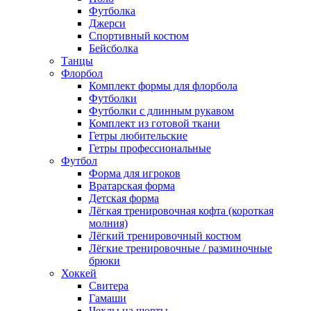
Футболка
Джерси
Спортивный костюм
Бейсболка
Танцы
Флорбол
Комплект формы для флорбола
Футболки
Футболки с длинным рукавом
Комплект из готовой ткани
Гетры любительские
Гетры профессиональные
Футбол
Форма для игроков
Вратарская форма
Детская форма
Лёгкая тренировочная кофта (короткая
молния)
Лёгкий тренировочный костюм
Лёгкие тренировочные / разминочные
брюки
Хоккей
Свитера
Гамаши
Чехлы на шорты