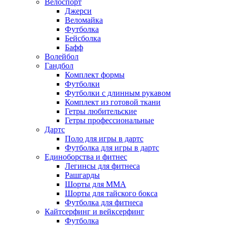
Велоспорт
Джерси
Веломайка
Футболка
Бейсболка
Бафф
Волейбол
Гандбол
Комплект формы
Футболки
Футболки с длинным рукавом
Комплект из готовой ткани
Гетры любительские
Гетры профессиональные
Дартс
Поло для игры в дартс
Футболка для игры в дартс
Единоборства и фитнес
Легинсы для фитнеса
Рашгарды
Шорты для MMA
Шорты для тайского бокса
Футболка для фитнеса
Кайтсерфинг и вейксерфинг
Футболка