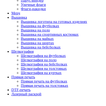
Парус-виндер
Уличные флаги
Флаги-накидки
Мерч
Вышивка
Вышивка логотипа на готовых изделиях
Вышивка на футболках
Вышивка на поло
Вышивка на спортивных костюмах
Вышивка на майках
Вышивка на шортах
Вышивка на бейсболках
Шелкография
Шелкография на футболках
Шелкография на поло
Шелкография на бейсболках
Шелкография на толстовках
Шелкография на куртках
Прямая печать
Прямая печать на футболках
Прямая печать на толстовках
DTF-печать
Лазерный раскрой