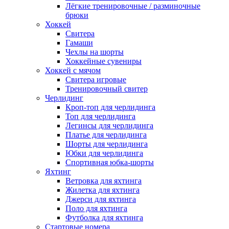
Лёгкие тренировочные / разминочные
брюки
Хоккей
Свитера
Гамаши
Чехлы на шорты
Хоккейные сувениры
Хоккей с мячом
Свитера игровые
Тренировочный свитер
Черлидинг
Кроп-топ для черлидинга
Топ для черлидинга
Легинсы для черлидинга
Платье для черлидинга
Шорты для черлидинга
Юбки для черлидинга
Спортивная юбка-шорты
Яхтинг
Ветровка для яхтинга
Жилетка для яхтинга
Джерси для яхтинга
Поло для яхтинга
Футболка для яхтинга
Стартовые номера