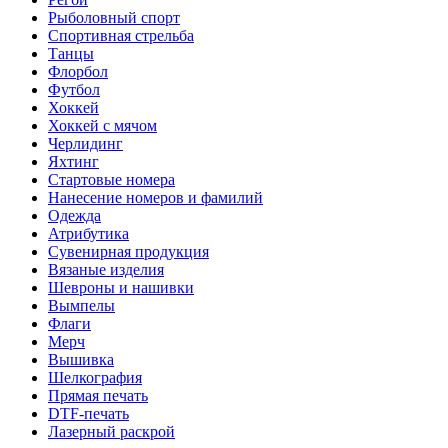
Рыболовный спорт
Спортивная стрельба
Танцы
Флорбол
Футбол
Хоккей
Хоккей с мячом
Черлидинг
Яхтинг
Стартовые номера
Нанесение номеров и фамилий
Одежда
Атрибутика
Сувенирная продукция
Вязаные изделия
Шевроны и нашивки
Вымпелы
Флаги
Мерч
Вышивка
Шелкография
Прямая печать
DTF-печать
Лазерный раскрой