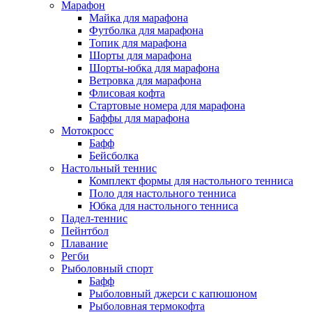
Марафон
Майка для марафона
Футболка для марафона
Топик для марафона
Шорты для марафона
Шорты-юбка для марафона
Ветровка для марафона
Флисовая кофта
Стартовые номера для марафона
Баффы для марафона
Мотокросс
Бафф
Бейсболка
Настольный теннис
Комплект формы для настольного тенниса
Поло для настольного тенниса
Юбка для настольного тенниса
Падел-теннис
Пейнтбол
Плавание
Регби
Рыболовный спорт
Бафф
Рыболовный джерси с капюшоном
Рыболовная термокофта