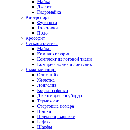
Майка
Джерси
Гидромайка
Киберспорт
Футболки
Толстовки
Поло
Кроссфит
Легкая атлетика
Майки
Комплект формы
Комплект из готовой ткани
Компрессионный лонгслив
Лыжный спорт
Олимпийка
Жилетка
Лонгслив
Кофта из флиса
Джерси для сноуборда
Термокофта
Стартовые номера
Шапки
Перчатки, варежки
Баффы
Шарфы