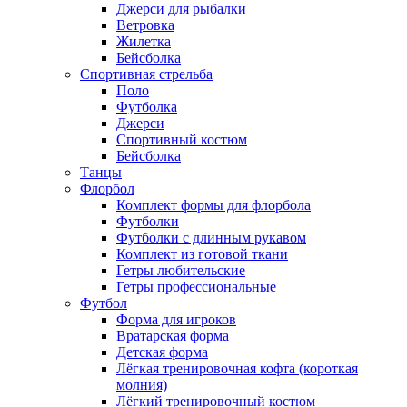
Джерси для рыбалки
Ветровка
Жилетка
Бейсболка
Спортивная стрельба
Поло
Футболка
Джерси
Спортивный костюм
Бейсболка
Танцы
Флорбол
Комплект формы для флорбола
Футболки
Футболки с длинным рукавом
Комплект из готовой ткани
Гетры любительские
Гетры профессиональные
Футбол
Форма для игроков
Вратарская форма
Детская форма
Лёгкая тренировочная кофта (короткая
молния)
Лёгкий тренировочный костюм