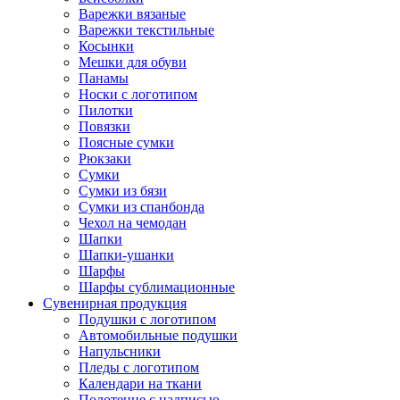
Варежки вязаные
Варежки текстильные
Косынки
Мешки для обуви
Панамы
Носки с логотипом
Пилотки
Повязки
Поясные сумки
Рюкзаки
Сумки
Сумки из бязи
Сумки из спанбонда
Чехол на чемодан
Шапки
Шапки-ушанки
Шарфы
Шарфы сублимационные
Сувенирная продукция
Подушки с логотипом
Автомобильные подушки
Напульсники
Пледы с логотипом
Календари на ткани
Полотенце с надписью