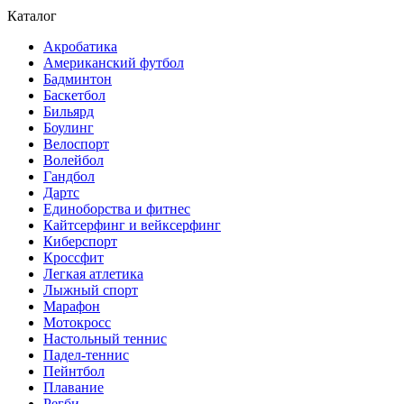
Каталог
Акробатика
Американский футбол
Бадминтон
Баскетбол
Бильярд
Боулинг
Велоспорт
Волейбол
Гандбол
Дартс
Единоборства и фитнес
Кайтсерфинг и вейксерфинг
Киберспорт
Кроссфит
Легкая атлетика
Лыжный спорт
Марафон
Мотокросс
Настольный теннис
Падел-теннис
Пейнтбол
Плавание
Регби