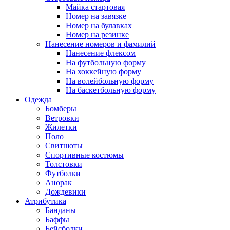
Майка стартовая
Номер на завязке
Номер на булавках
Номер на резинке
Нанесение номеров и фамилий
Нанесение флексом
На футбольную форму
На хоккейную форму
На волейбольную форму
На баскетбольную форму
Одежда
Бомберы
Ветровки
Жилетки
Поло
Свитшоты
Спортивные костюмы
Толстовки
Футболки
Анорак
Дождевики
Атрибутика
Банданы
Баффы
Бейсболки