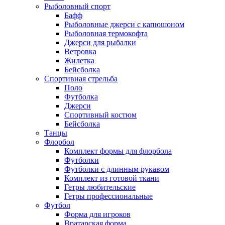
Рыболовный спорт
Бафф
Рыболовные джерси с капюшоном
Рыболовная термокофта
Джерси для рыбалки
Ветровка
Жилетка
Бейсболка
Спортивная стрельба
Поло
Футболка
Джерси
Спортивный костюм
Бейсболка
Танцы
Флорбол
Комплект формы для флорбола
Футболки
Футболки с длинным рукавом
Комплект из готовой ткани
Гетры любительские
Гетры профессиональные
Футбол
Форма для игроков
Вратарская форма