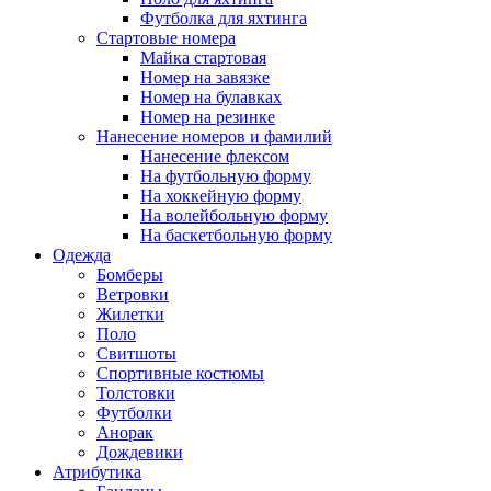
Футболка для яхтинга
Стартовые номера
Майка стартовая
Номер на завязке
Номер на булавках
Номер на резинке
Нанесение номеров и фамилий
Нанесение флексом
На футбольную форму
На хоккейную форму
На волейбольную форму
На баскетбольную форму
Одежда
Бомберы
Ветровки
Жилетки
Поло
Свитшоты
Спортивные костюмы
Толстовки
Футболки
Анорак
Дождевики
Атрибутика