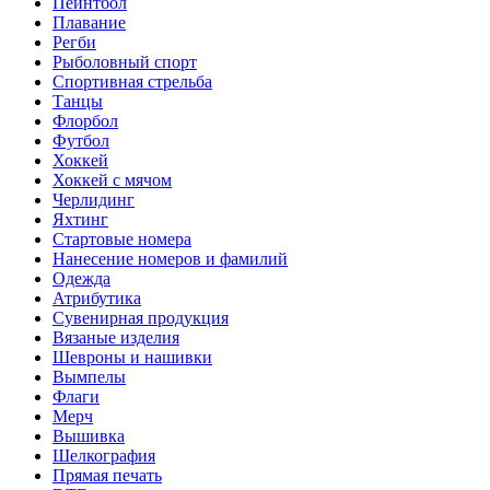
Пейнтбол
Плавание
Регби
Рыболовный спорт
Спортивная стрельба
Танцы
Флорбол
Футбол
Хоккей
Хоккей с мячом
Черлидинг
Яхтинг
Стартовые номера
Нанесение номеров и фамилий
Одежда
Атрибутика
Сувенирная продукция
Вязаные изделия
Шевроны и нашивки
Вымпелы
Флаги
Мерч
Вышивка
Шелкография
Прямая печать