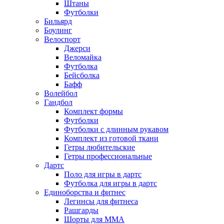
Штаны
Футболки
Бильярд
Боулинг
Велоспорт
Джерси
Веломайка
Футболка
Бейсболка
Бафф
Волейбол
Гандбол
Комплект формы
Футболки
Футболки с длинным рукавом
Комплект из готовой ткани
Гетры любительские
Гетры профессиональные
Дартс
Поло для игры в дартс
Футболка для игры в дартс
Единоборства и фитнес
Легинсы для фитнеса
Рашгарды
Шорты для MMA