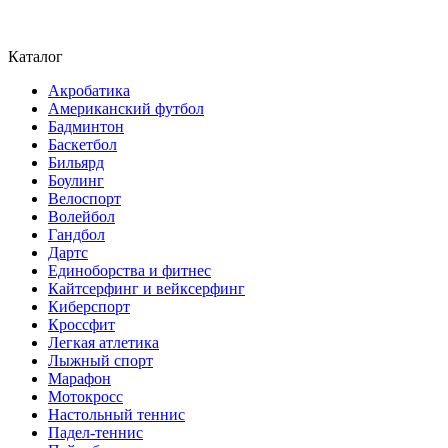
Каталог
Акробатика
Американский футбол
Бадминтон
Баскетбол
Бильярд
Боулинг
Велоспорт
Волейбол
Гандбол
Дартс
Единоборства и фитнес
Кайтсерфинг и вейксерфинг
Киберспорт
Кроссфит
Легкая атлетика
Лыжный спорт
Марафон
Мотокросс
Настольный теннис
Падел-теннис