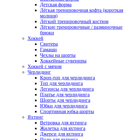
Детская форма
Лёгкая тренировочная кофта (короткая
молния)
Лёгкий тренировочный костюм
Лёгкие тренировочные / разминочные
брюки
Хоккей
Свитера
Гамаши
Чехлы на шорты
Хоккейные сувениры
Хоккей с мячом
Черлидинг
Кроп-топ для черлидинга
Топ для черлидинга
Легинсы для черлидинга
Платье для черлидинга
Шорты для черлидинга
Юбки для черлидинга
Спортивная юбка-шорты
Яхтинг
Ветровка для яхтинга
Жилетка для яхтинга
Джерси для яхтинга
Поло для яхтинга