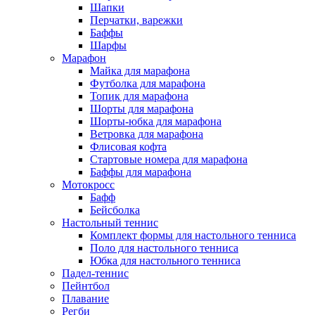
Шапки
Перчатки, варежки
Баффы
Шарфы
Марафон
Майка для марафона
Футболка для марафона
Топик для марафона
Шорты для марафона
Шорты-юбка для марафона
Ветровка для марафона
Флисовая кофта
Стартовые номера для марафона
Баффы для марафона
Мотокросс
Бафф
Бейсболка
Настольный теннис
Комплект формы для настольного тенниса
Поло для настольного тенниса
Юбка для настольного тенниса
Падел-теннис
Пейнтбол
Плавание
Регби