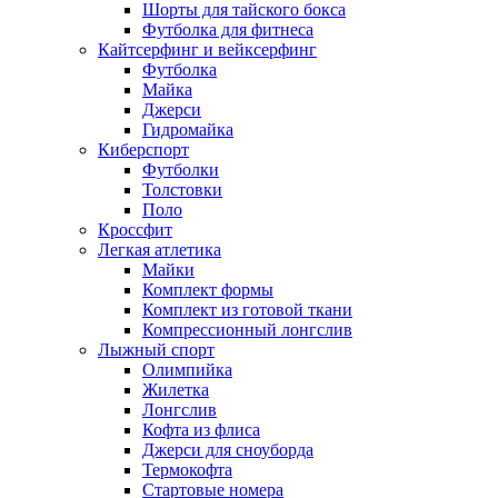
Шорты для тайского бокса
Футболка для фитнеса
Кайтсерфинг и вейксерфинг
Футболка
Майка
Джерси
Гидромайка
Киберспорт
Футболки
Толстовки
Поло
Кроссфит
Легкая атлетика
Майки
Комплект формы
Комплект из готовой ткани
Компрессионный лонгслив
Лыжный спорт
Олимпийка
Жилетка
Лонгслив
Кофта из флиса
Джерси для сноуборда
Термокофта
Стартовые номера