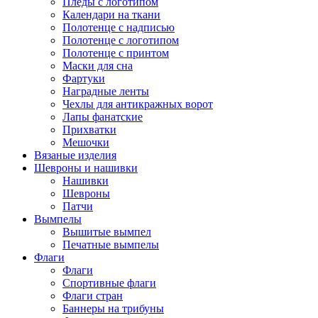
Пледы с логотипом
Календари на ткани
Полотенце с надписью
Полотенце с логотипом
Полотенце с принтом
Маски для сна
Фартуки
Наградные ленты
Чехлы для антикражных ворот
Лапы фанатские
Прихватки
Мешочки
Вязаные изделия
Шевроны и нашивки
Нашивки
Шевроны
Патчи
Вымпелы
Вышитые вымпел
Печатные вымпелы
Флаги
Флаги
Спортивные флаги
Флаги стран
Баннеры на трибуны