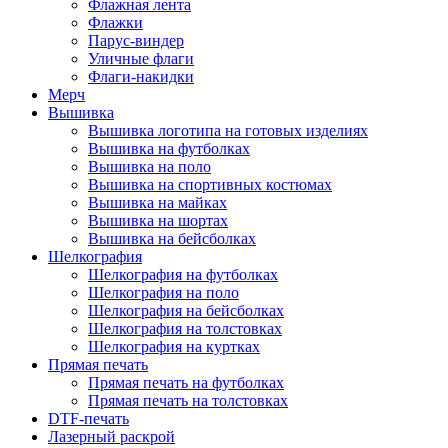
Флажная лента
Флажки
Парус-виндер
Уличные флаги
Флаги-накидки
Мерч
Вышивка
Вышивка логотипа на готовых изделиях
Вышивка на футболках
Вышивка на поло
Вышивка на спортивных костюмах
Вышивка на майках
Вышивка на шортах
Вышивка на бейсболках
Шелкография
Шелкография на футболках
Шелкография на поло
Шелкография на бейсболках
Шелкография на толстовках
Шелкография на куртках
Прямая печать
Прямая печать на футболках
Прямая печать на толстовках
DTF-печать
Лазерный раскрой