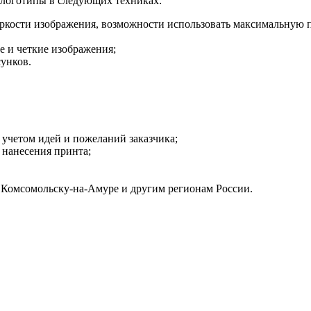
 логотипы в следующих техниках:
яркости изображения, возможности использовать максимальную п
е и четкие изображения;
сунков.
с учетом идей и пожеланий заказчика;
 нанесения принта;
о Комсомольску-на-Амуре и другим регионам России.