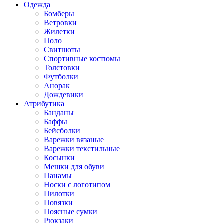
Одежда
Бомберы
Ветровки
Жилетки
Поло
Свитшоты
Спортивные костюмы
Толстовки
Футболки
Анорак
Дождевики
Атрибутика
Банданы
Баффы
Бейсболки
Варежки вязаные
Варежки текстильные
Косынки
Мешки для обуви
Панамы
Носки с логотипом
Пилотки
Повязки
Поясные сумки
Рюкзаки