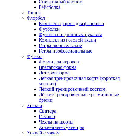
Спортивный костюм
Бейсболка
Танцы
Флорбол
Комплект формы для флорбола
Футболки
Футболки с длинным рукавом
Комплект из готовой ткани
Гетры любительские
Гетры профессиональные
Футбол
Форма для игроков
Вратарская форма
Детская форма
Лёгкая тренировочная кофта (короткая
молния)
Лёгкий тренировочный костюм
Лёгкие тренировочные / разминочные
брюки
Хоккей
Свитера
Гамаши
Чехлы на шорты
Хоккейные сувениры
Хоккей с мячом