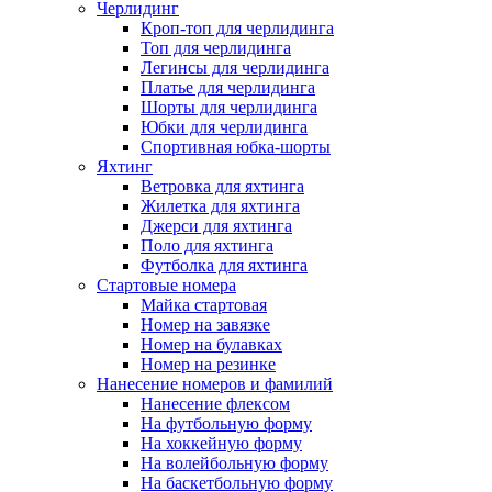
Черлидинг
Кроп-топ для черлидинга
Топ для черлидинга
Легинсы для черлидинга
Платье для черлидинга
Шорты для черлидинга
Юбки для черлидинга
Спортивная юбка-шорты
Яхтинг
Ветровка для яхтинга
Жилетка для яхтинга
Джерси для яхтинга
Поло для яхтинга
Футболка для яхтинга
Стартовые номера
Майка стартовая
Номер на завязке
Номер на булавках
Номер на резинке
Нанесение номеров и фамилий
Нанесение флексом
На футбольную форму
На хоккейную форму
На волейбольную форму
На баскетбольную форму