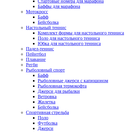
Стартовые номера для марафона
Баффы для марафона
Мотокросс
Бафф
Бейсболка
Настольный теннис
Комплект формы для настольного тенниса
Поло для настольного тенниса
Юбка для настольного тенниса
Падел-теннис
Пейнтбол
Плавание
Регби
Рыболовный спорт
Бафф
Рыболовные джерси с капюшоном
Рыболовная термокофта
Джерси для рыбалки
Ветровка
Жилетка
Бейсболка
Спортивная стрельба
Поло
Футболка
Джерси