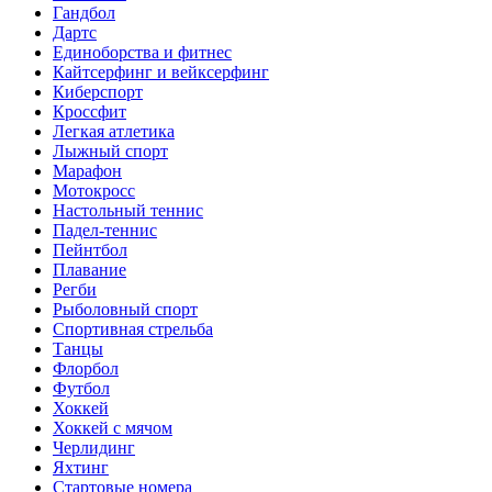
Гандбол
Дартс
Единоборства и фитнес
Кайтсерфинг и вейксерфинг
Киберспорт
Кроссфит
Легкая атлетика
Лыжный спорт
Марафон
Мотокросс
Настольный теннис
Падел-теннис
Пейнтбол
Плавание
Регби
Рыболовный спорт
Спортивная стрельба
Танцы
Флорбол
Футбол
Хоккей
Хоккей с мячом
Черлидинг
Яхтинг
Стартовые номера