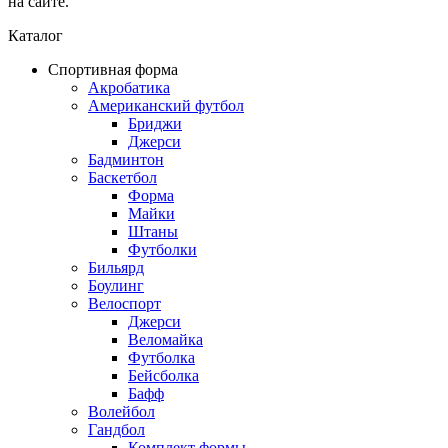
на сайте.
Каталог
Спортивная форма
Акробатика
Американский футбол
Бриджи
Джерси
Бадминтон
Баскетбол
Форма
Майки
Штаны
Футболки
Бильярд
Боулинг
Велоспорт
Джерси
Веломайка
Футболка
Бейсболка
Бафф
Волейбол
Гандбол
Комплект формы