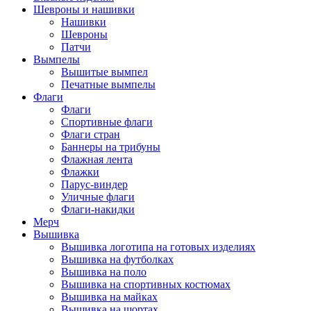
Шевроны и нашивки
Нашивки
Шевроны
Патчи
Вымпелы
Вышитые вымпел
Печатные вымпелы
Флаги
Флаги
Спортивные флаги
Флаги стран
Баннеры на трибуны
Флажная лента
Флажки
Парус-виндер
Уличные флаги
Флаги-накидки
Мерч
Вышивка
Вышивка логотипа на готовых изделиях
Вышивка на футболках
Вышивка на поло
Вышивка на спортивных костюмах
Вышивка на майках
Вышивка на шортах