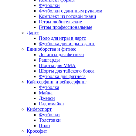
Футболки
Футболки с длинным рукавом
Комплект из готовой ткани
Гетры любительские
Гетры профессиональные
Дартс
Поло для игры в дартс
Футболка для игры в дартс
Единоборства и фитнес
Легинсы для фитнеса
Рашгарды
Шорты для MMA
Шорты для тайского бокса
Футболка для фитнеса
Кайтсерфинг и вейксерфинг
Футболка
Майка
Джерси
Гидромайка
Киберспорт
Футболки
Толстовки
Поло
Кроссфит