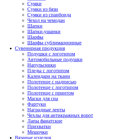
Сумки
Сумки из бязи
Сумки из спанбонда
Чехол на чемодан
Шапки
Шапки-ушанки
Шарфы
Шарфы сублимационные
Сувенирная продукция
Подушки с логотипом
Автомобильные подушки
Напульсники
Пледы с логотипом
Календари на ткани
Полотенце с надписью
Полотенце с логотипом
Полотенце с принтом
Маски для сна
Фартуки
Наградные ленты
Чехлы для антикражных ворот
Лапы фанатские
Прихватки
Мешочки
Вязаные изделия