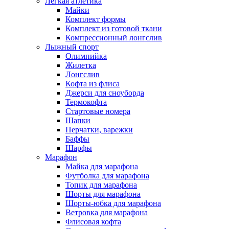
Легкая атлетика
Майки
Комплект формы
Комплект из готовой ткани
Компрессионный лонгслив
Лыжный спорт
Олимпийка
Жилетка
Лонгслив
Кофта из флиса
Джерси для сноуборда
Термокофта
Стартовые номера
Шапки
Перчатки, варежки
Баффы
Шарфы
Марафон
Майка для марафона
Футболка для марафона
Топик для марафона
Шорты для марафона
Шорты-юбка для марафона
Ветровка для марафона
Флисовая кофта