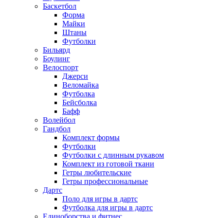
Баскетбол
Форма
Майки
Штаны
Футболки
Бильярд
Боулинг
Велоспорт
Джерси
Веломайка
Футболка
Бейсболка
Бафф
Волейбол
Гандбол
Комплект формы
Футболки
Футболки с длинным рукавом
Комплект из готовой ткани
Гетры любительские
Гетры профессиональные
Дартс
Поло для игры в дартс
Футболка для игры в дартс
Единоборства и фитнес