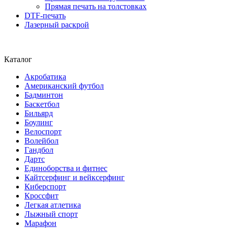
Прямая печать на толстовках
DTF-печать
Лазерный раскрой
Каталог
Акробатика
Американский футбол
Бадминтон
Баскетбол
Бильярд
Боулинг
Велоспорт
Волейбол
Гандбол
Дартс
Единоборства и фитнес
Кайтсерфинг и вейксерфинг
Киберспорт
Кроссфит
Легкая атлетика
Лыжный спорт
Марафон