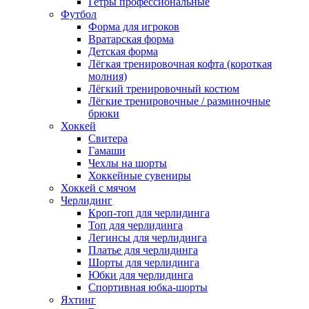
Гетры профессиональные
Футбол
Форма для игроков
Вратарская форма
Детская форма
Лёгкая тренировочная кофта (короткая
молния)
Лёгкий тренировочный костюм
Лёгкие тренировочные / разминочные
брюки
Хоккей
Свитера
Гамаши
Чехлы на шорты
Хоккейные сувениры
Хоккей с мячом
Черлидинг
Кроп-топ для черлидинга
Топ для черлидинга
Легинсы для черлидинга
Платье для черлидинга
Шорты для черлидинга
Юбки для черлидинга
Спортивная юбка-шорты
Яхтинг