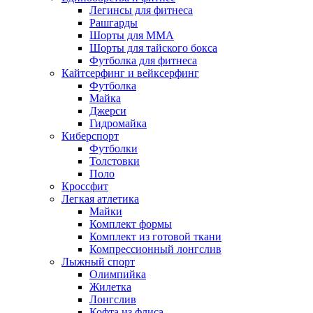
Легинсы для фитнеса
Рашгарды
Шорты для MMA
Шорты для тайского бокса
Футболка для фитнеса
Кайтсерфинг и вейксерфинг
Футболка
Майка
Джерси
Гидромайка
Киберспорт
Футболки
Толстовки
Поло
Кроссфит
Легкая атлетика
Майки
Комплект формы
Комплект из готовой ткани
Компрессионный лонгслив
Лыжный спорт
Олимпийка
Жилетка
Лонгслив
Кофта из флиса