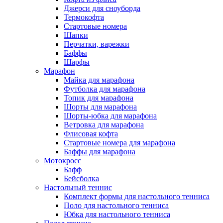
Джерси для сноуборда
Термокофта
Стартовые номера
Шапки
Перчатки, варежки
Баффы
Шарфы
Марафон
Майка для марафона
Футболка для марафона
Топик для марафона
Шорты для марафона
Шорты-юбка для марафона
Ветровка для марафона
Флисовая кофта
Стартовые номера для марафона
Баффы для марафона
Мотокросс
Бафф
Бейсболка
Настольный теннис
Комплект формы для настольного тенниса
Поло для настольного тенниса
Юбка для настольного тенниса