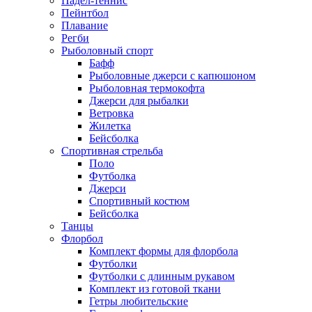
Падел-теннис
Пейнтбол
Плавание
Регби
Рыболовный спорт
Бафф
Рыболовные джерси с капюшоном
Рыболовная термокофта
Джерси для рыбалки
Ветровка
Жилетка
Бейсболка
Спортивная стрельба
Поло
Футболка
Джерси
Спортивный костюм
Бейсболка
Танцы
Флорбол
Комплект формы для флорбола
Футболки
Футболки с длинным рукавом
Комплект из готовой ткани
Гетры любительские