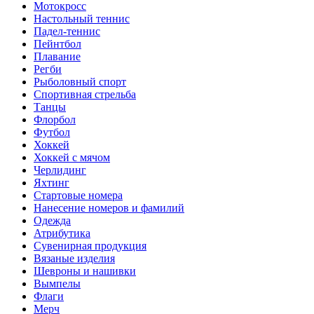
Мотокросс
Настольный теннис
Падел-теннис
Пейнтбол
Плавание
Регби
Рыболовный спорт
Спортивная стрельба
Танцы
Флорбол
Футбол
Хоккей
Хоккей с мячом
Черлидинг
Яхтинг
Стартовые номера
Нанесение номеров и фамилий
Одежда
Атрибутика
Сувенирная продукция
Вязаные изделия
Шевроны и нашивки
Вымпелы
Флаги
Мерч