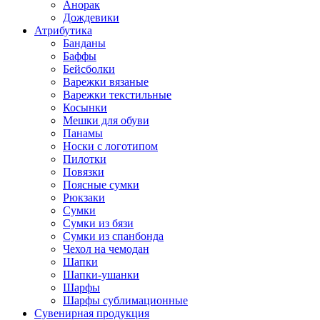
Анорак
Дождевики
Атрибутика
Банданы
Баффы
Бейсболки
Варежки вязаные
Варежки текстильные
Косынки
Мешки для обуви
Панамы
Носки с логотипом
Пилотки
Повязки
Поясные сумки
Рюкзаки
Сумки
Сумки из бязи
Сумки из спанбонда
Чехол на чемодан
Шапки
Шапки-ушанки
Шарфы
Шарфы сублимационные
Сувенирная продукция