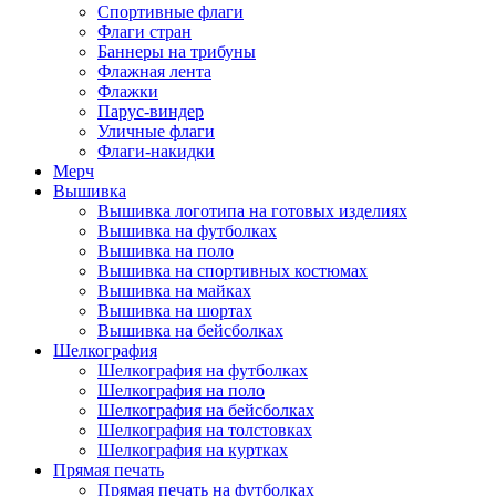
Спортивные флаги
Флаги стран
Баннеры на трибуны
Флажная лента
Флажки
Парус-виндер
Уличные флаги
Флаги-накидки
Мерч
Вышивка
Вышивка логотипа на готовых изделиях
Вышивка на футболках
Вышивка на поло
Вышивка на спортивных костюмах
Вышивка на майках
Вышивка на шортах
Вышивка на бейсболках
Шелкография
Шелкография на футболках
Шелкография на поло
Шелкография на бейсболках
Шелкография на толстовках
Шелкография на куртках
Прямая печать
Прямая печать на футболках