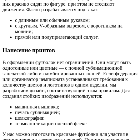
них красиво сидят по фигуре, при этом не стесняют
движения. Фасон разрабатывается под заказ:
с длинным или обычным рукавом;
с круглым, V-образным вырезом, с воротником на
молнии;
прямой или полуприлегающий силуэт.
Нанесение принтов
В оформлении футболок нет ограничений. Они могут быть
однотонные или цветные — с полной сублимационной
запечаткой либо из комбинированных тканей. Если федерация
или организатор чемпионата устанавливают требования к
количеству цветов и логотипов в одном изделии, мы
разработаем дизайн, соответствующий этим правилам. Для
создания стойких изображений используются:
машинная вышивка;
печать сублимацией;
шелкография;
термоаппликации пленкой флекс.
У нас можно изготовить красивые футболки для участия в
чемпионатах по дартсу всех уровней. Принимаем срочные