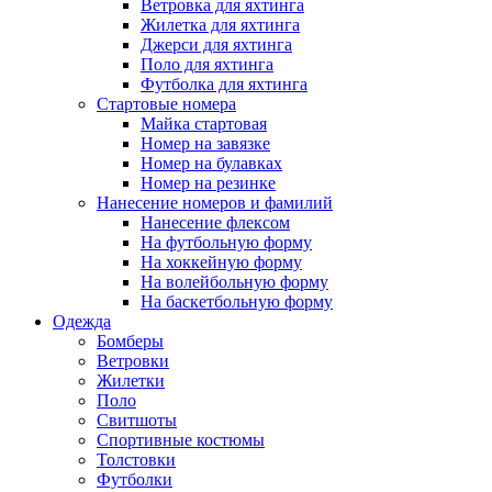
Ветровка для яхтинга
Жилетка для яхтинга
Джерси для яхтинга
Поло для яхтинга
Футболка для яхтинга
Стартовые номера
Майка стартовая
Номер на завязке
Номер на булавках
Номер на резинке
Нанесение номеров и фамилий
Нанесение флексом
На футбольную форму
На хоккейную форму
На волейбольную форму
На баскетбольную форму
Одежда
Бомберы
Ветровки
Жилетки
Поло
Свитшоты
Спортивные костюмы
Толстовки
Футболки