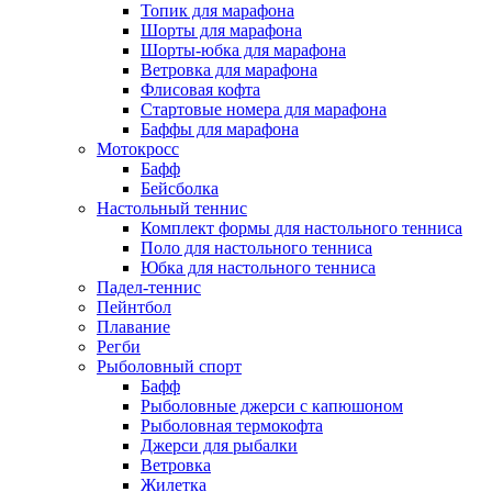
Топик для марафона
Шорты для марафона
Шорты-юбка для марафона
Ветровка для марафона
Флисовая кофта
Стартовые номера для марафона
Баффы для марафона
Мотокросс
Бафф
Бейсболка
Настольный теннис
Комплект формы для настольного тенниса
Поло для настольного тенниса
Юбка для настольного тенниса
Падел-теннис
Пейнтбол
Плавание
Регби
Рыболовный спорт
Бафф
Рыболовные джерси с капюшоном
Рыболовная термокофта
Джерси для рыбалки
Ветровка
Жилетка