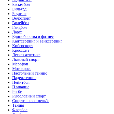
Баскетбол
Бильярд
Боулинг
Велоспорт
Волейбол
Гандбол
Дартс
Единоборства и фитнес
Кайтсерфинг и вейксерфинг
Киберспорт
Кроссфит
Легкая атлетика
Лыжный спорт
Марафон
Мотокросс
Настольный теннис
Падел-теннис
Пейнтбол
Плавание
Регби
Рыболовный спорт
Спортивная стрельба
Танцы
Флорбол