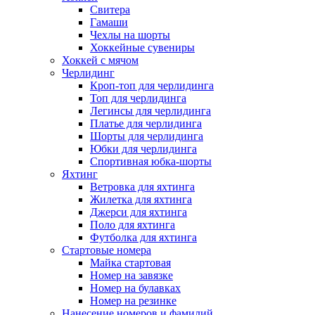
Свитера
Гамаши
Чехлы на шорты
Хоккейные сувениры
Хоккей с мячом
Черлидинг
Кроп-топ для черлидинга
Топ для черлидинга
Легинсы для черлидинга
Платье для черлидинга
Шорты для черлидинга
Юбки для черлидинга
Спортивная юбка-шорты
Яхтинг
Ветровка для яхтинга
Жилетка для яхтинга
Джерси для яхтинга
Поло для яхтинга
Футболка для яхтинга
Стартовые номера
Майка стартовая
Номер на завязке
Номер на булавках
Номер на резинке
Нанесение номеров и фамилий