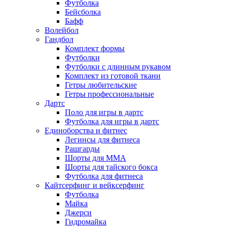
Футболка
Бейсболка
Бафф
Волейбол
Гандбол
Комплект формы
Футболки
Футболки с длинным рукавом
Комплект из готовой ткани
Гетры любительские
Гетры профессиональные
Дартс
Поло для игры в дартс
Футболка для игры в дартс
Единоборства и фитнес
Легинсы для фитнеса
Рашгарды
Шорты для MMA
Шорты для тайского бокса
Футболка для фитнеса
Кайтсерфинг и вейксерфинг
Футболка
Майка
Джерси
Гидромайка