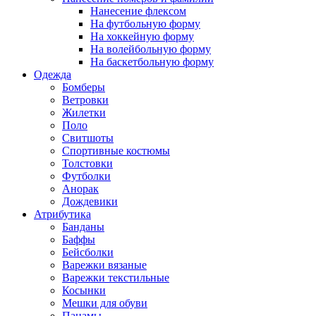
Нанесение флексом
На футбольную форму
На хоккейную форму
На волейбольную форму
На баскетбольную форму
Одежда
Бомберы
Ветровки
Жилетки
Поло
Свитшоты
Спортивные костюмы
Толстовки
Футболки
Анорак
Дождевики
Атрибутика
Банданы
Баффы
Бейсболки
Варежки вязаные
Варежки текстильные
Косынки
Мешки для обуви
Панамы