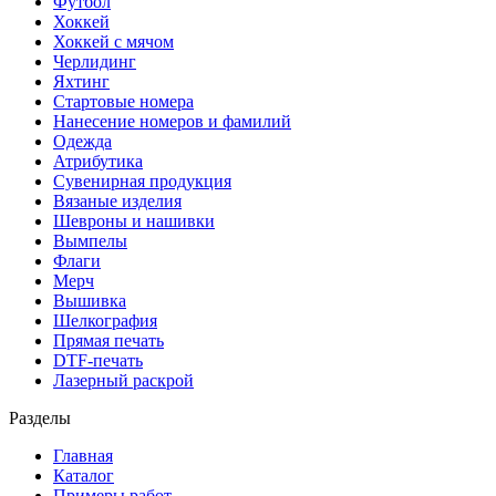
Футбол
Хоккей
Хоккей с мячом
Черлидинг
Яхтинг
Стартовые номера
Нанесение номеров и фамилий
Одежда
Атрибутика
Сувенирная продукция
Вязаные изделия
Шевроны и нашивки
Вымпелы
Флаги
Мерч
Вышивка
Шелкография
Прямая печать
DTF-печать
Лазерный раскрой
Разделы
Главная
Каталог
Примеры работ