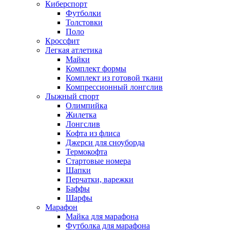
Киберспорт
Футболки
Толстовки
Поло
Кроссфит
Легкая атлетика
Майки
Комплект формы
Комплект из готовой ткани
Компрессионный лонгслив
Лыжный спорт
Олимпийка
Жилетка
Лонгслив
Кофта из флиса
Джерси для сноуборда
Термокофта
Стартовые номера
Шапки
Перчатки, варежки
Баффы
Шарфы
Марафон
Майка для марафона
Футболка для марафона