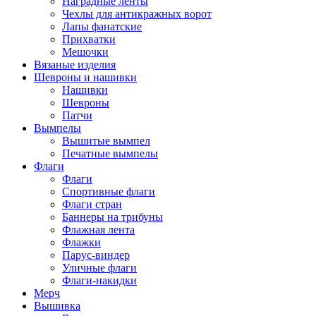
Наградные ленты
Чехлы для антикражных ворот
Лапы фанатские
Прихватки
Мешочки
Вязаные изделия
Шевроны и нашивки
Нашивки
Шевроны
Патчи
Вымпелы
Вышитые вымпел
Печатные вымпелы
Флаги
Флаги
Спортивные флаги
Флаги стран
Баннеры на трибуны
Флажная лента
Флажки
Парус-виндер
Уличные флаги
Флаги-накидки
Мерч
Вышивка