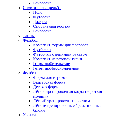
Бейсболка
Спортивная стрельба
Поло
Футболка
Джерси
Спортивный костюм
Бейсболка
Танцы
Флорбол
Комплект формы для флорбола
Футболки
Футболки с длинным рукавом
Комплект из готовой ткани
Гетры любительские
Гетры профессиональные
Футбол
Форма для игроков
Вратарская форма
Детская форма
Лёгкая тренировочная кофта (короткая
молния)
Лёгкий тренировочный костюм
Лёгкие тренировочные / разминочные
брюки
Хоккей