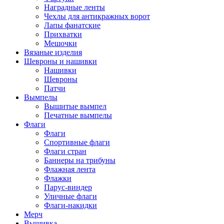
Наградные ленты
Чехлы для антикражных ворот
Лапы фанатские
Прихватки
Мешочки
Вязаные изделия
Шевроны и нашивки
Нашивки
Шевроны
Патчи
Вымпелы
Вышитые вымпел
Печатные вымпелы
Флаги
Флаги
Спортивные флаги
Флаги стран
Баннеры на трибуны
Флажная лента
Флажки
Парус-виндер
Уличные флаги
Флаги-накидки
Мерч
Вышивка