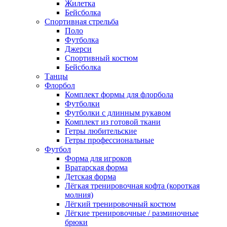
Жилетка
Бейсболка
Спортивная стрельба
Поло
Футболка
Джерси
Спортивный костюм
Бейсболка
Танцы
Флорбол
Комплект формы для флорбола
Футболки
Футболки с длинным рукавом
Комплект из готовой ткани
Гетры любительские
Гетры профессиональные
Футбол
Форма для игроков
Вратарская форма
Детская форма
Лёгкая тренировочная кофта (короткая
молния)
Лёгкий тренировочный костюм
Лёгкие тренировочные / разминочные
брюки