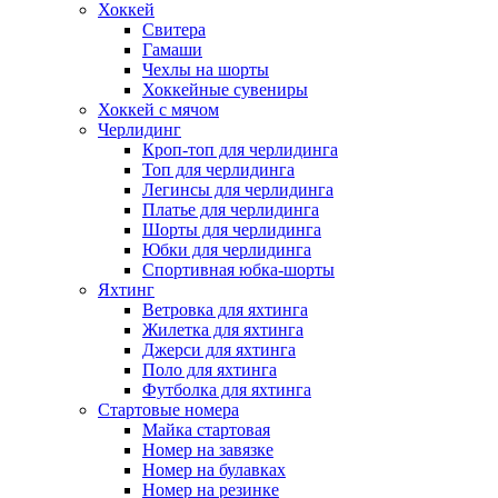
Хоккей
Свитера
Гамаши
Чехлы на шорты
Хоккейные сувениры
Хоккей с мячом
Черлидинг
Кроп-топ для черлидинга
Топ для черлидинга
Легинсы для черлидинга
Платье для черлидинга
Шорты для черлидинга
Юбки для черлидинга
Спортивная юбка-шорты
Яхтинг
Ветровка для яхтинга
Жилетка для яхтинга
Джерси для яхтинга
Поло для яхтинга
Футболка для яхтинга
Стартовые номера
Майка стартовая
Номер на завязке
Номер на булавках
Номер на резинке