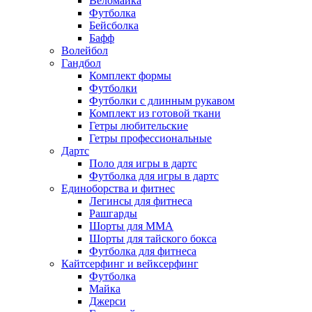
Веломайка
Футболка
Бейсболка
Бафф
Волейбол
Гандбол
Комплект формы
Футболки
Футболки с длинным рукавом
Комплект из готовой ткани
Гетры любительские
Гетры профессиональные
Дартс
Поло для игры в дартс
Футболка для игры в дартс
Единоборства и фитнес
Легинсы для фитнеса
Рашгарды
Шорты для MMA
Шорты для тайского бокса
Футболка для фитнеса
Кайтсерфинг и вейксерфинг
Футболка
Майка
Джерси