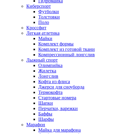
Гидромайка
Киберспорт
Футболки
Толстовки
Поло
Кроссфит
Легкая атлетика
Майки
Комплект формы
Комплект из готовой ткани
Компрессионный лонгслив
Лыжный спорт
Олимпийка
Жилетка
Лонгслив
Кофта из флиса
Джерси для сноуборда
Термокофта
Стартовые номера
Шапки
Перчатки, варежки
Баффы
Шарфы
Марафон
Майка для марафона