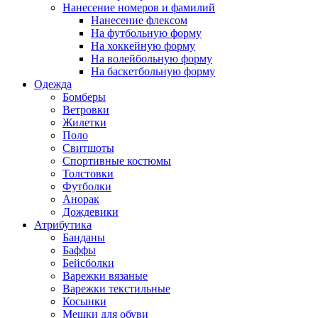
Нанесение номеров и фамилий
Нанесение флексом
На футбольную форму
На хоккейную форму
На волейбольную форму
На баскетбольную форму
Одежда
Бомберы
Ветровки
Жилетки
Поло
Свитшоты
Спортивные костюмы
Толстовки
Футболки
Анорак
Дождевики
Атрибутика
Банданы
Баффы
Бейсболки
Варежки вязаные
Варежки текстильные
Косынки
Мешки для обуви