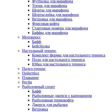
Футболка для марафона
Топик для марафона
Шорты для марафона
Шорты-юбка для марафона
Ветровка для марафона
Флисовая кофта
Стартовые номера для марафона
Баффы для марафона
Мотокросс
Бафф
Бейсболка
Настольный теннис
Комплект формы для настольного тенниса
Поло для настольного тенниса
Юбка для настольного тенниса
Падел-теннис
Пейнтбол
Плавание
Регби
Рыболовный спорт
Бафф
Рыболовные джерси с капюшоном
Рыболовная термокофта
Джерси для рыбалки
Ветровка