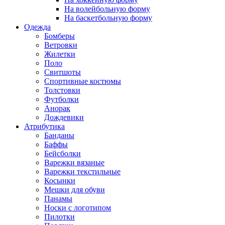
На волейбольную форму
На баскетбольную форму
Одежда
Бомберы
Ветровки
Жилетки
Поло
Свитшоты
Спортивные костюмы
Толстовки
Футболки
Анорак
Дождевики
Атрибутика
Банданы
Баффы
Бейсболки
Варежки вязаные
Варежки текстильные
Косынки
Мешки для обуви
Панамы
Носки с логотипом
Пилотки