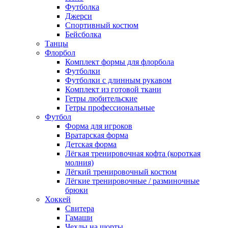
Футболка
Джерси
Спортивный костюм
Бейсболка
Танцы
Флорбол
Комплект формы для флорбола
Футболки
Футболки с длинным рукавом
Комплект из готовой ткани
Гетры любительские
Гетры профессиональные
Футбол
Форма для игроков
Вратарская форма
Детская форма
Лёгкая тренировочная кофта (короткая
молния)
Лёгкий тренировочный костюм
Лёгкие тренировочные / разминочные
брюки
Хоккей
Свитера
Гамаши
Чехлы на шорты