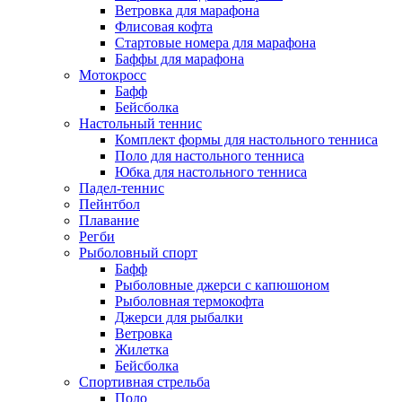
Ветровка для марафона
Флисовая кофта
Стартовые номера для марафона
Баффы для марафона
Мотокросс
Бафф
Бейсболка
Настольный теннис
Комплект формы для настольного тенниса
Поло для настольного тенниса
Юбка для настольного тенниса
Падел-теннис
Пейнтбол
Плавание
Регби
Рыболовный спорт
Бафф
Рыболовные джерси с капюшоном
Рыболовная термокофта
Джерси для рыбалки
Ветровка
Жилетка
Бейсболка
Спортивная стрельба
Поло