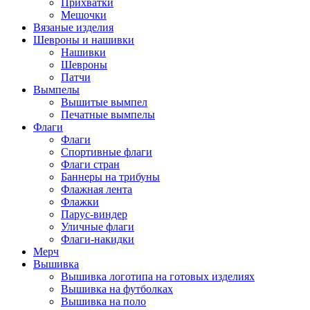
Прихватки
Мешочки
Вязаные изделия
Шевроны и нашивки
Нашивки
Шевроны
Патчи
Вымпелы
Вышитые вымпел
Печатные вымпелы
Флаги
Флаги
Спортивные флаги
Флаги стран
Баннеры на трибуны
Флажная лента
Флажки
Парус-виндер
Уличные флаги
Флаги-накидки
Мерч
Вышивка
Вышивка логотипа на готовых изделиях
Вышивка на футболках
Вышивка на поло