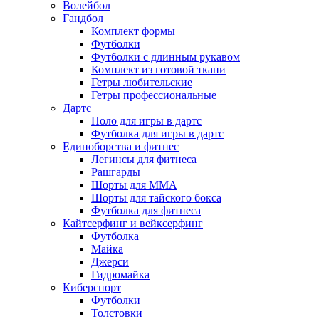
Волейбол
Гандбол
Комплект формы
Футболки
Футболки с длинным рукавом
Комплект из готовой ткани
Гетры любительские
Гетры профессиональные
Дартс
Поло для игры в дартс
Футболка для игры в дартс
Единоборства и фитнес
Легинсы для фитнеса
Рашгарды
Шорты для MMA
Шорты для тайского бокса
Футболка для фитнеса
Кайтсерфинг и вейксерфинг
Футболка
Майка
Джерси
Гидромайка
Киберспорт
Футболки
Толстовки