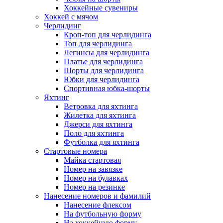
Хоккейные сувениры
Хоккей с мячом
Черлидинг
Кроп-топ для черлидинга
Топ для черлидинга
Легинсы для черлидинга
Платье для черлидинга
Шорты для черлидинга
Юбки для черлидинга
Спортивная юбка-шорты
Яхтинг
Ветровка для яхтинга
Жилетка для яхтинга
Джерси для яхтинга
Поло для яхтинга
Футболка для яхтинга
Стартовые номера
Майка стартовая
Номер на завязке
Номер на булавках
Номер на резинке
Нанесение номеров и фамилий
Нанесение флексом
На футбольную форму
На хоккейную форму