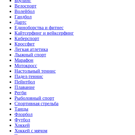
Боулинг
Велоспорт
Волейбол
Гандбол
Дартс
Единоборства и фитнес
Кайтсерфинг и вейксерфинг
Киберспорт
Кроссфит
Легкая атлетика
Лыжный спорт
Марафон
Мотокросс
Настольный теннис
Падел-теннис
Пейнтбол
Плавание
Регби
Рыболовный спорт
Спортивная стрельба
Танцы
Флорбол
Футбол
Хоккей
Хоккей с мячом