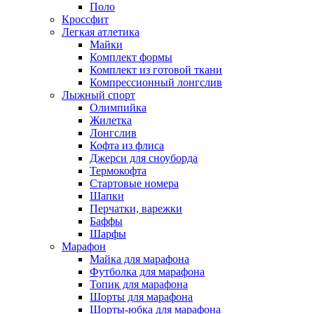
Поло
Кроссфит
Легкая атлетика
Майки
Комплект формы
Комплект из готовой ткани
Компрессионный лонгслив
Лыжный спорт
Олимпийка
Жилетка
Лонгслив
Кофта из флиса
Джерси для сноуборда
Термокофта
Стартовые номера
Шапки
Перчатки, варежки
Баффы
Шарфы
Марафон
Майка для марафона
Футболка для марафона
Топик для марафона
Шорты для марафона
Шорты-юбка для марафона