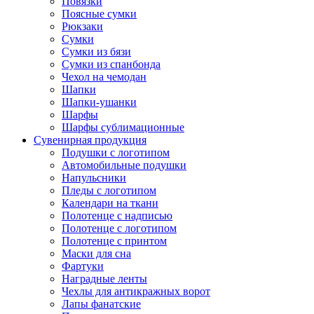
Повязки
Поясные сумки
Рюкзаки
Сумки
Сумки из бязи
Сумки из спанбонда
Чехол на чемодан
Шапки
Шапки-ушанки
Шарфы
Шарфы сублимационные
Сувенирная продукция
Подушки с логотипом
Автомобильные подушки
Напульсники
Пледы с логотипом
Календари на ткани
Полотенце с надписью
Полотенце с логотипом
Полотенце с принтом
Маски для сна
Фартуки
Наградные ленты
Чехлы для антикражных ворот
Лапы фанатские