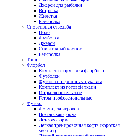
Джерси для рыбалки
Ветровка
Жилетка
Бейсболка
Спортивная стрельба
Поло
Футболка
Джерси
Спортивный костюм
Бейсболка
Танцы
Флорбол
Комплект формы для флорбола
Футболки
Футболки с длинным рукавом
Комплект из готовой ткани
Гетры любительские
Гетры профессиональные
Футбол
Форма для игроков
Вратарская форма
Детская форма
Лёгкая тренировочная кофта (короткая
молния)