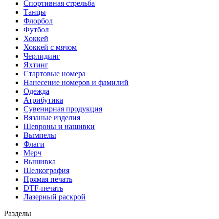
Спортивная стрельба
Танцы
Флорбол
Футбол
Хоккей
Хоккей с мячом
Черлидинг
Яхтинг
Стартовые номера
Нанесение номеров и фамилий
Одежда
Атрибутика
Сувенирная продукция
Вязаные изделия
Шевроны и нашивки
Вымпелы
Флаги
Мерч
Вышивка
Шелкография
Прямая печать
DTF-печать
Лазерный раскрой
Разделы