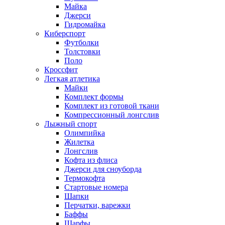
Майка
Джерси
Гидромайка
Киберспорт
Футболки
Толстовки
Поло
Кроссфит
Легкая атлетика
Майки
Комплект формы
Комплект из готовой ткани
Компрессионный лонгслив
Лыжный спорт
Олимпийка
Жилетка
Лонгслив
Кофта из флиса
Джерси для сноуборда
Термокофта
Стартовые номера
Шапки
Перчатки, варежки
Баффы
Шарфы