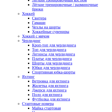
Лёгкий тренировочный костюм
Лёгкие тренировочные / разминочные
брюки
Хоккей
Свитера
Гамаши
Чехлы на шорты
Хоккейные сувениры
Хоккей с мячом
Черлидинг
Кроп-топ для черлидинга
Топ для черлидинга
Легинсы для черлидинга
Платье для черлидинга
Шорты для черлидинга
Юбки для черлидинга
Спортивная юбка-шорты
Яхтинг
Ветровка для яхтинга
Жилетка для яхтинга
Джерси для яхтинга
Поло для яхтинга
Футболка для яхтинга
Стартовые номера
Майка стартовая