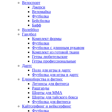
Велоспорт
Джерси
Веломайка
Футболка
Бейсболка
Бафф
Волейбол
Гандбол
Комплект формы
Футболки
Футболки с длинным рукавом
Комплект из готовой ткани
Гетры любительские
Гетры профессиональные
Дартс
Поло для игры в дартс
Футболка для игры в дартс
Единоборства и фитнес
Легинсы для фитнеса
Рашгарды
Шорты для MMA
Шорты для тайского бокса
Футболка для фитнеса
Кайтсерфинг и вейксерфинг
Футболка