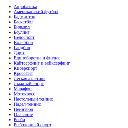
Акробатика
Американский футбол
Бадминтон
Баскетбол
Бильярд
Боулинг
Велоспорт
Волейбол
Гандбол
Дартс
Единоборства и фитнес
Кайтсерфинг и вейксерфинг
Киберспорт
Кроссфит
Легкая атлетика
Лыжный спорт
Марафон
Мотокросс
Настольный теннис
Падел-теннис
Пейнтбол
Плавание
Регби
Рыболовный спорт