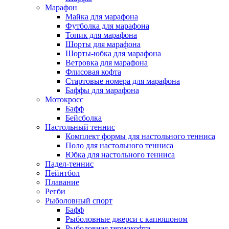
Марафон
Майка для марафона
Футболка для марафона
Топик для марафона
Шорты для марафона
Шорты-юбка для марафона
Ветровка для марафона
Флисовая кофта
Стартовые номера для марафона
Баффы для марафона
Мотокросс
Бафф
Бейсболка
Настольный теннис
Комплект формы для настольного тенниса
Поло для настольного тенниса
Юбка для настольного тенниса
Падел-теннис
Пейнтбол
Плавание
Регби
Рыболовный спорт
Бафф
Рыболовные джерси с капюшоном
Рыболовная термокофта