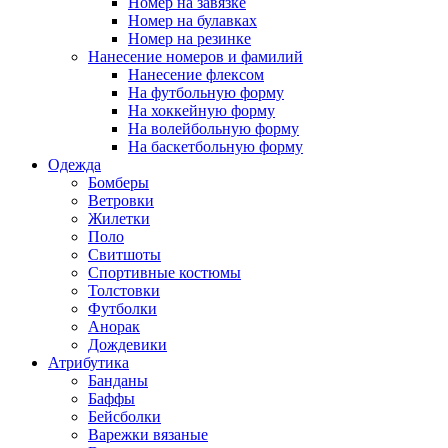
Номер на завязке
Номер на булавках
Номер на резинке
Нанесение номеров и фамилий
Нанесение флексом
На футбольную форму
На хоккейную форму
На волейбольную форму
На баскетбольную форму
Одежда
Бомберы
Ветровки
Жилетки
Поло
Свитшоты
Спортивные костюмы
Толстовки
Футболки
Анорак
Дождевики
Атрибутика
Банданы
Баффы
Бейсболки
Варежки вязаные