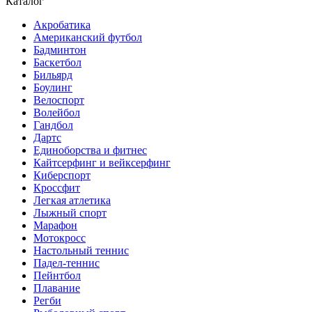
Каталог
Акробатика
Американский футбол
Бадминтон
Баскетбол
Бильярд
Боулинг
Велоспорт
Волейбол
Гандбол
Дартс
Единоборства и фитнес
Кайтсерфинг и вейксерфинг
Киберспорт
Кроссфит
Легкая атлетика
Лыжный спорт
Марафон
Мотокросс
Настольный теннис
Падел-теннис
Пейнтбол
Плавание
Регби