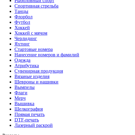
Рыболовный спорт
Спортивная стрельба
Танцы
Флорбол
Футбол
Хоккей
Хоккей с мячом
Черлидинг
Яхтинг
Стартовые номера
Нанесение номеров и фамилий
Одежда
Атрибутика
Сувенирная продукция
Вязаные изделия
Шевроны и нашивки
Вымпелы
Флаги
Мерч
Вышивка
Шелкография
Прямая печать
DTF-печать
Лазерный раскрой