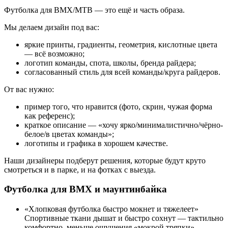
Футболка для BMX/MTB — это ещё и часть образа.
Мы делаем дизайн под вас:
яркие принты, градиенты, геометрия, кислотные цвета
— всё возможно;
логотип команды, спота, школы, бренда райдера;
согласованный стиль для всей команды/круга райдеров.
От вас нужно:
пример того, что нравится (фото, скрин, чужая форма
как референс);
краткое описание — «хочу ярко/минималистично/чёрно-
белое/в цветах команды»;
логотипы и графика в хорошем качестве.
Наши дизайнеры подберут решения, которые будут круто
смотреться и в парке, и на фотках с выезда.
Футболка для BMX и маунтинбайка
«Хлопковая футболка быстро мокнет и тяжелеет»
Спортивные ткани дышат и быстро сохнут — тактильно
комфортно, меньше ощущения «мокрой тряпки».