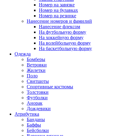
Номер на завязке
Номер на булавках
Номер на резинке
Нанесение номеров и фамилий
Нанесение флексом
На футбольную форму
На хоккейную форму
На волейбольную форму
На баскетбольную форму
Одежда
Бомберы
Ветровки
Жилетки
Поло
Свитшоты
Спортивные костюмы
Толстовки
Футболки
Анорак
Дождевики
Атрибутика
Банданы
Баффы
Бейсболки
Варежки вязаные