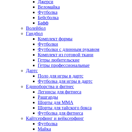
Джерси
Веломайка
Футболка
Бейсболка
Бафф
Волейбол
Гандбол
Комплект формы
Футболки
Футболки с длинным рукавом
Комплект из готовой ткани
Гетры любительские
Гетры профессиональные
Дартс
Поло для игры в дартс
Футболка для игры в дартс
Единоборства и фитнес
Легинсы для фитнеса
Рашгарды
Шорты для MMA
Шорты для тайского бокса
Футболка для фитнеса
Кайтсерфинг и вейксерфинг
Футболка
Майка