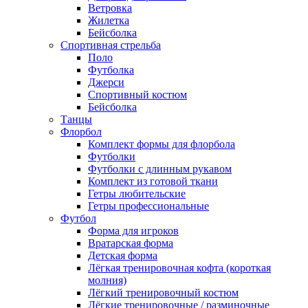
Ветровка
Жилетка
Бейсболка
Спортивная стрельба
Поло
Футболка
Джерси
Спортивный костюм
Бейсболка
Танцы
Флорбол
Комплект формы для флорбола
Футболки
Футболки с длинным рукавом
Комплект из готовой ткани
Гетры любительские
Гетры профессиональные
Футбол
Форма для игроков
Вратарская форма
Детская форма
Лёгкая тренировочная кофта (короткая
молния)
Лёгкий тренировочный костюм
Лёгкие тренировочные / разминочные