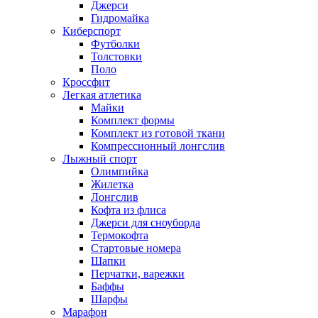
Джерси
Гидромайка
Киберспорт
Футболки
Толстовки
Поло
Кроссфит
Легкая атлетика
Майки
Комплект формы
Комплект из готовой ткани
Компрессионный лонгслив
Лыжный спорт
Олимпийка
Жилетка
Лонгслив
Кофта из флиса
Джерси для сноуборда
Термокофта
Стартовые номера
Шапки
Перчатки, варежки
Баффы
Шарфы
Марафон