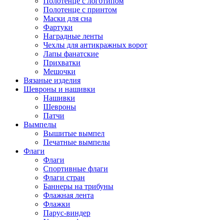
Полотенце с логотипом
Полотенце с принтом
Маски для сна
Фартуки
Наградные ленты
Чехлы для антикражных ворот
Лапы фанатские
Прихватки
Мешочки
Вязаные изделия
Шевроны и нашивки
Нашивки
Шевроны
Патчи
Вымпелы
Вышитые вымпел
Печатные вымпелы
Флаги
Флаги
Спортивные флаги
Флаги стран
Баннеры на трибуны
Флажная лента
Флажки
Парус-виндер