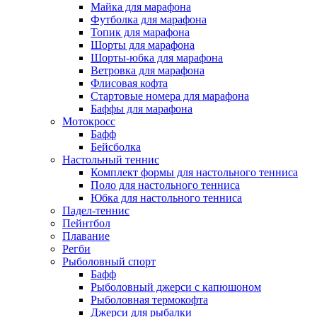
Майка для марафона
Футболка для марафона
Топик для марафона
Шорты для марафона
Шорты-юбка для марафона
Ветровка для марафона
Флисовая кофта
Стартовые номера для марафона
Баффы для марафона
Мотокросс
Бафф
Бейсболка
Настольный теннис
Комплект формы для настольного тенниса
Поло для настольного тенниса
Юбка для настольного тенниса
Падел-теннис
Пейнтбол
Плавание
Регби
Рыболовный спорт
Бафф
Рыболовный джерси с капюшоном
Рыболовная термокофта
Джерси для рыбалки