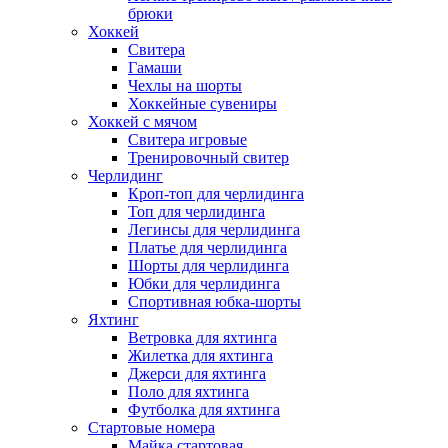
брюки
Хоккей
Свитера
Гамаши
Чехлы на шорты
Хоккейные сувениры
Хоккей с мячом
Свитера игровые
Тренировочный свитер
Черлидинг
Кроп-топ для черлидинга
Топ для черлидинга
Легинсы для черлидинга
Платье для черлидинга
Шорты для черлидинга
Юбки для черлидинга
Спортивная юбка-шорты
Яхтинг
Ветровка для яхтинга
Жилетка для яхтинга
Джерси для яхтинга
Поло для яхтинга
Футболка для яхтинга
Стартовые номера
Майка стартовая