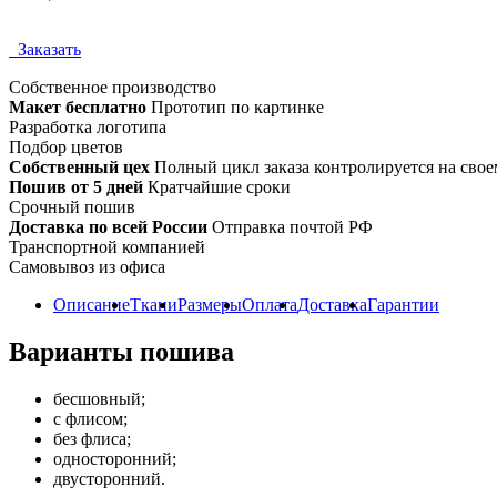
Заказать
Собственное
производство
Макет бесплатно
Прототип по картинке
Разработка логотипа
Подбор цветов
Собственный цех
Полный цикл заказа контролируется на свое
Пошив от 5 дней
Кратчайшие сроки
Срочный пошив
Доставка по всей России
Отправка почтой РФ
Транспортной компанией
Самовывоз из офиса
Описание
Ткани
Размеры
Оплата
Доставка
Гарантии
Варианты пошива
бесшовный;
с флисом;
без флиса;
односторонний;
двусторонний.