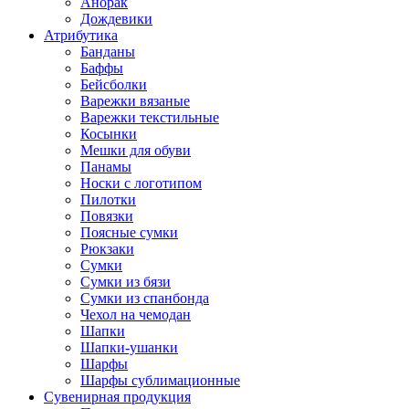
Анорак
Дождевики
Атрибутика
Банданы
Баффы
Бейсболки
Варежки вязаные
Варежки текстильные
Косынки
Мешки для обуви
Панамы
Носки с логотипом
Пилотки
Повязки
Поясные сумки
Рюкзаки
Сумки
Сумки из бязи
Сумки из спанбонда
Чехол на чемодан
Шапки
Шапки-ушанки
Шарфы
Шарфы сублимационные
Сувенирная продукция