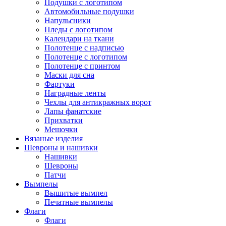
Подушки с логотипом
Автомобильные подушки
Напульсники
Пледы с логотипом
Календари на ткани
Полотенце с надписью
Полотенце с логотипом
Полотенце с принтом
Маски для сна
Фартуки
Наградные ленты
Чехлы для антикражных ворот
Лапы фанатские
Прихватки
Мешочки
Вязаные изделия
Шевроны и нашивки
Нашивки
Шевроны
Патчи
Вымпелы
Вышитые вымпел
Печатные вымпелы
Флаги
Флаги