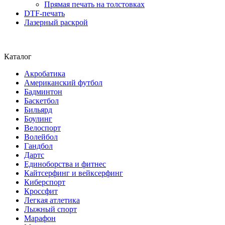
Прямая печать на толстовках
DTF-печать
Лазерный раскрой
Каталог
Акробатика
Американский футбол
Бадминтон
Баскетбол
Бильярд
Боулинг
Велоспорт
Волейбол
Гандбол
Дартс
Единоборства и фитнес
Кайтсерфинг и вейксерфинг
Киберспорт
Кроссфит
Легкая атлетика
Лыжный спорт
Марафон