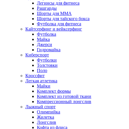
Легинсы для фитнеса
Рашгарды
Шорты для MMA
Шорты для тайского бокса
Футболка для фитнеса
Кайтсерфинг и вейксерфинг
Футболка
Майка
Джерси
Гидромайка
Киберспорт
Футболки
Толстовки
Поло
Кроссфит
Легкая атлетика
Майки
Комплект формы
Комплект из готовой ткани
Компрессионный лонгслив
Лыжный спорт
Олимпийка
Жилетка
Лонгслив
Кофта из флиса