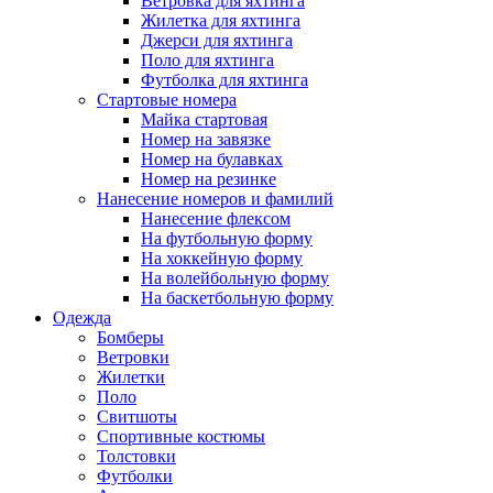
Ветровка для яхтинга
Жилетка для яхтинга
Джерси для яхтинга
Поло для яхтинга
Футболка для яхтинга
Стартовые номера
Майка стартовая
Номер на завязке
Номер на булавках
Номер на резинке
Нанесение номеров и фамилий
Нанесение флексом
На футбольную форму
На хоккейную форму
На волейбольную форму
На баскетбольную форму
Одежда
Бомберы
Ветровки
Жилетки
Поло
Свитшоты
Спортивные костюмы
Толстовки
Футболки