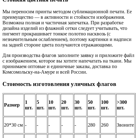
Мы переносим принты методом сублимационной печати. Ее
преимущество — в активности и стойкости изображения.
Возможна полная и частичная запечатка. При разработке
дизайна изделий из флажной сетки следует учитывать, что
пигмент прокрашивает тонкое полотно насквозь (с
незначительным ослаблением), поэтому картинки и надписи
на задней стороне цвета получаются отражающими.
Для производства флагов заполните заявку и приложите файл
с изображением, которое вы хотите напечатать на ткани. Мы
принимаем оптовые и единичные заказы, доставка по
Комсомольску-на-Амуре и всей России.
Стоимость изготовления уличных флагов
1
5
10
20
30
50
100
>300
Размер
шт.
шт.
шт.
шт.
шт.
шт.
шт.
шт.
20*30 см
-
-
-
-
-
280
260
Звоните