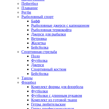
Пейнтбол
Плавание
Регби
Рыболовный спорт
Бафф
Рыболовные джерси с капюшоном
Рыболовная термокофта
Джерси для рыбалки
Ветровка
Жилетка
Бейсболка
Спортивная стрельба
Поло
Футболка
Джерси
Спортивный костюм
Бейсболка
Танцы
Флорбол
Комплект формы для флорбола
Футболки
Футболки с длинным рукавом
Комплект из готовой ткани
Гетры любительские
Гетры профессиональные