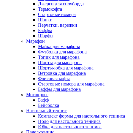
Джерси для сноуборда
Термокофта
Стартовые номера
Шапки
Перчатки, варежки
Баффы
Шарфы
Марафон
Майка для марафона
Футболка для марафона
Топик для марафона
Шорты для марафона
Шорты-юбка для марафона
Ветровка для марафона
Флисовая кофта
Стартовые номера для марафона
Баффы для марафона
Мотокросс
Бафф
Бейсболка
Настольный теннис
Комплект формы для настольного тенниса
Поло для настольного тенниса
Юбка для настольного тенниса
Падел-теннис