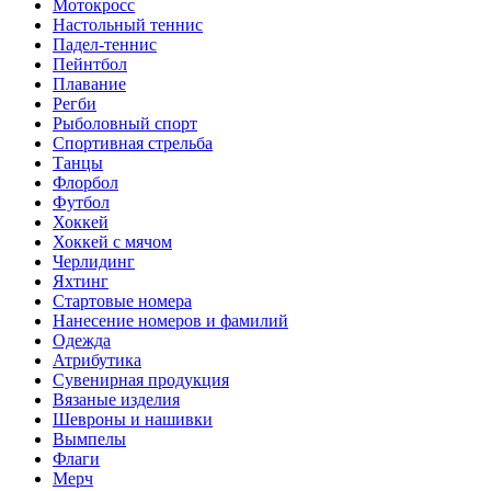
Мотокросс
Настольный теннис
Падел-теннис
Пейнтбол
Плавание
Регби
Рыболовный спорт
Спортивная стрельба
Танцы
Флорбол
Футбол
Хоккей
Хоккей с мячом
Черлидинг
Яхтинг
Стартовые номера
Нанесение номеров и фамилий
Одежда
Атрибутика
Сувенирная продукция
Вязаные изделия
Шевроны и нашивки
Вымпелы
Флаги
Мерч