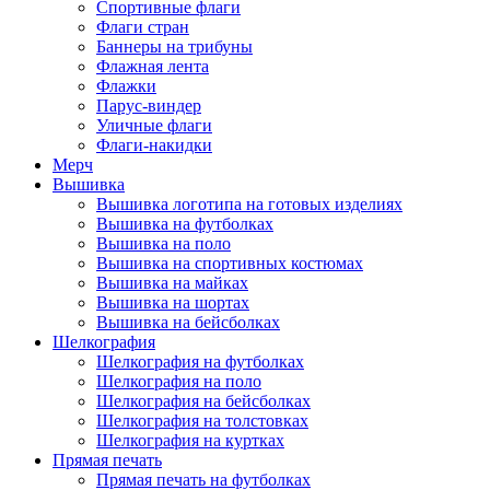
Спортивные флаги
Флаги стран
Баннеры на трибуны
Флажная лента
Флажки
Парус-виндер
Уличные флаги
Флаги-накидки
Мерч
Вышивка
Вышивка логотипа на готовых изделиях
Вышивка на футболках
Вышивка на поло
Вышивка на спортивных костюмах
Вышивка на майках
Вышивка на шортах
Вышивка на бейсболках
Шелкография
Шелкография на футболках
Шелкография на поло
Шелкография на бейсболках
Шелкография на толстовках
Шелкография на куртках
Прямая печать
Прямая печать на футболках