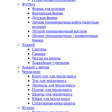
Футбол
Форма для игроков
Вратарская форма
Детская форма
Лёгкая тренировочная кофта (короткая
молния)
Лёгкий тренировочный костюм
Лёгкие тренировочные / разминочные
брюки
Хоккей
Свитера
Гамаши
Чехлы на шорты
Хоккейные сувениры
Хоккей с мячом
Черлидинг
Кроп-топ для черлидинга
Топ для черлидинга
Легинсы для черлидинга
Платье для черлидинга
Шорты для черлидинга
Юбки для черлидинга
Спортивная юбка-шорты
Яхтинг