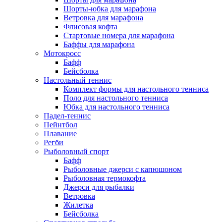
Шорты-юбка для марафона
Ветровка для марафона
Флисовая кофта
Стартовые номера для марафона
Баффы для марафона
Мотокросс
Бафф
Бейсболка
Настольный теннис
Комплект формы для настольного тенниса
Поло для настольного тенниса
Юбка для настольного тенниса
Падел-теннис
Пейнтбол
Плавание
Регби
Рыболовный спорт
Бафф
Рыболовные джерси с капюшоном
Рыболовная термокофта
Джерси для рыбалки
Ветровка
Жилетка
Бейсболка