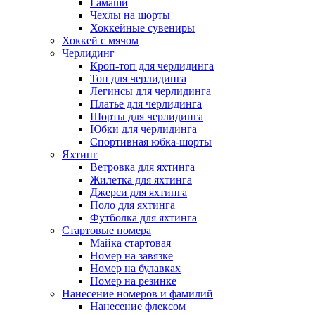
Гамаши
Чехлы на шорты
Хоккейные сувениры
Хоккей с мячом
Черлидинг
Кроп-топ для черлидинга
Топ для черлидинга
Легинсы для черлидинга
Платье для черлидинга
Шорты для черлидинга
Юбки для черлидинга
Спортивная юбка-шорты
Яхтинг
Ветровка для яхтинга
Жилетка для яхтинга
Джерси для яхтинга
Поло для яхтинга
Футболка для яхтинга
Стартовые номера
Майка стартовая
Номер на завязке
Номер на булавках
Номер на резинке
Нанесение номеров и фамилий
Нанесение флексом