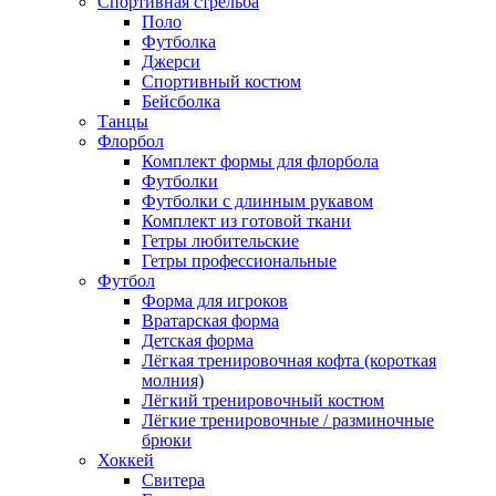
Спортивная стрельба
Поло
Футболка
Джерси
Спортивный костюм
Бейсболка
Танцы
Флорбол
Комплект формы для флорбола
Футболки
Футболки с длинным рукавом
Комплект из готовой ткани
Гетры любительские
Гетры профессиональные
Футбол
Форма для игроков
Вратарская форма
Детская форма
Лёгкая тренировочная кофта (короткая
молния)
Лёгкий тренировочный костюм
Лёгкие тренировочные / разминочные
брюки
Хоккей
Свитера