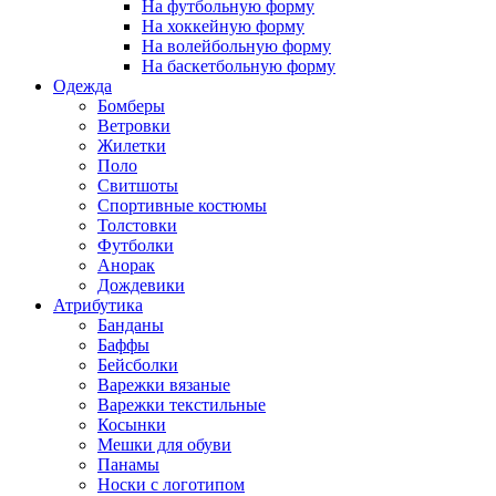
На футбольную форму
На хоккейную форму
На волейбольную форму
На баскетбольную форму
Одежда
Бомберы
Ветровки
Жилетки
Поло
Свитшоты
Спортивные костюмы
Толстовки
Футболки
Анорак
Дождевики
Атрибутика
Банданы
Баффы
Бейсболки
Варежки вязаные
Варежки текстильные
Косынки
Мешки для обуви
Панамы
Носки с логотипом