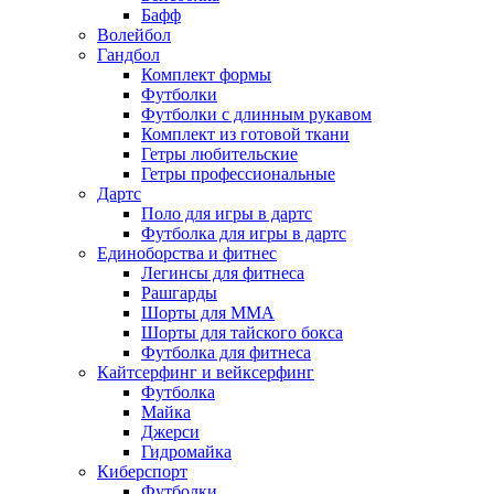
Бафф
Волейбол
Гандбол
Комплект формы
Футболки
Футболки с длинным рукавом
Комплект из готовой ткани
Гетры любительские
Гетры профессиональные
Дартс
Поло для игры в дартс
Футболка для игры в дартс
Единоборства и фитнес
Легинсы для фитнеса
Рашгарды
Шорты для MMA
Шорты для тайского бокса
Футболка для фитнеса
Кайтсерфинг и вейксерфинг
Футболка
Майка
Джерси
Гидромайка
Киберспорт
Футболки