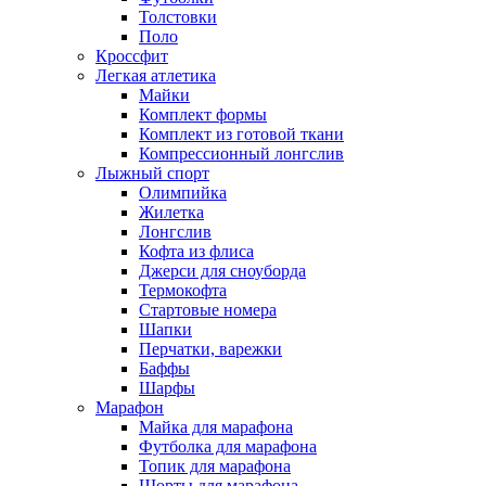
Толстовки
Поло
Кроссфит
Легкая атлетика
Майки
Комплект формы
Комплект из готовой ткани
Компрессионный лонгслив
Лыжный спорт
Олимпийка
Жилетка
Лонгслив
Кофта из флиса
Джерси для сноуборда
Термокофта
Стартовые номера
Шапки
Перчатки, варежки
Баффы
Шарфы
Марафон
Майка для марафона
Футболка для марафона
Топик для марафона
Шорты для марафона