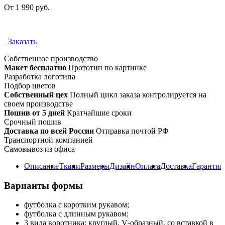
От 1 990 руб.
Заказать
Собственное
производство
Макет бесплатно
Прототип по картинке
Разработка логотипа
Подбор цветов
Собственный цех
Полный цикл заказа контролируется на
своем производстве
Пошив от 5 дней
Кратчайшие сроки
Срочный пошив
Доставка по всей России
Отправка почтой РФ
Транспортной компанией
Самовывоз из офиса
Описание
Ткани
Размеры
Дизайн
Оплата
Доставка
Гарантии
Варианты формы
футболка с коротким рукавом;
футболка с длинным рукавом;
3 вида воротника: круглый, V‑образный, со вставкой в