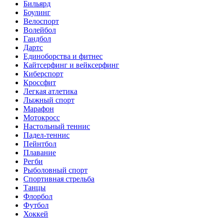
Бильярд
Боулинг
Велоспорт
Волейбол
Гандбол
Дартс
Единоборства и фитнес
Кайтсерфинг и вейксерфинг
Киберспорт
Кроссфит
Легкая атлетика
Лыжный спорт
Марафон
Мотокросс
Настольный теннис
Падел-теннис
Пейнтбол
Плавание
Регби
Рыболовный спорт
Спортивная стрельба
Танцы
Флорбол
Футбол
Хоккей