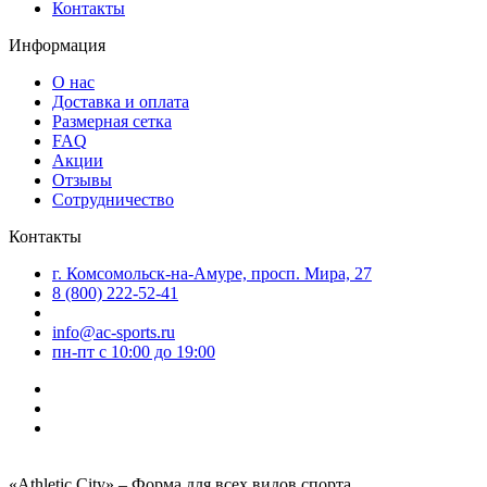
Контакты
Информация
О нас
Доставка и оплата
Размерная сетка
FAQ
Акции
Отзывы
Сотрудничество
Контакты
г. Комсомольск-на-Амуре, просп. Мира, 27
8 (800) 222-52-41
info@ac-sports.ru
пн-пт c 10:00 до 19:00
«Athletic City» – Форма для всех видов спорта.