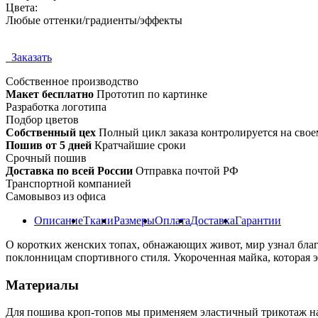
Цвета:
Любые оттенки/градиенты/эффекты
Заказать
Собственное
производство
Макет бесплатно
Прототип по картинке
Разработка логотипа
Подбор цветов
Собственный цех
Полный цикл заказа контролируется на свое
Пошив от 5 дней
Кратчайшие сроки
Срочный пошив
Доставка по всей России
Отправка почтой РФ
Транспортной компанией
Самовывоз из офиса
Описание
Ткани
Размеры
Оплата
Доставка
Гарантии
О коротких женских топах, обнажающих живот, мир узнал благ
поклонницам спортивного стиля. Укороченная майка, которая э
Материалы
Для пошива кроп-топов мы применяем эластичный трикотаж н