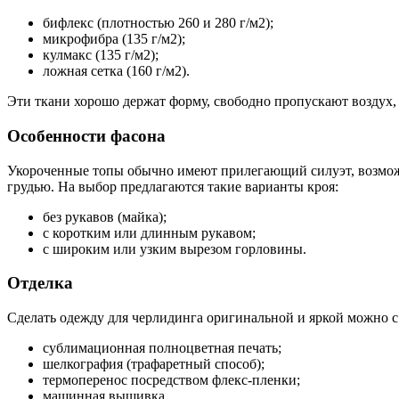
бифлекс (плотностью 260 и 280 г/м2);
микрофибра (135 г/м2);
кулмакс (135 г/м2);
ложная сетка (160 г/м2).
Эти ткани хорошо держат форму, свободно пропускают воздух,
Особенности фасона
Укороченные топы обычно имеют прилегающий силуэт, возмож
грудью. На выбор предлагаются такие варианты кроя:
без рукавов (майка);
с коротким или длинным рукавом;
с широким или узким вырезом горловины.
Отделка
Сделать одежду для черлидинга оригинальной и яркой можно 
сублимационная полноцветная печать;
шелкография (трафаретный способ);
термоперенос посредством флекс-пленки;
машинная вышивка.