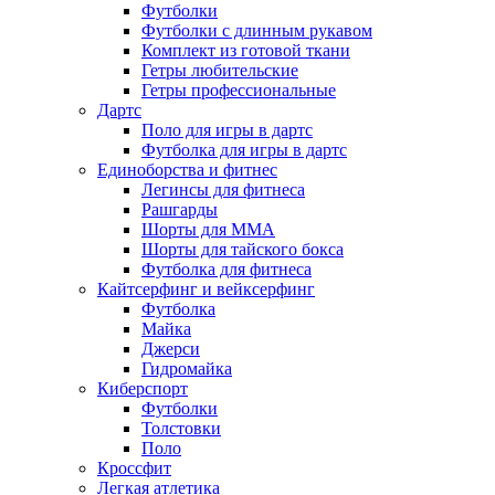
Футболки
Футболки с длинным рукавом
Комплект из готовой ткани
Гетры любительские
Гетры профессиональные
Дартс
Поло для игры в дартс
Футболка для игры в дартс
Единоборства и фитнес
Легинсы для фитнеса
Рашгарды
Шорты для MMA
Шорты для тайского бокса
Футболка для фитнеса
Кайтсерфинг и вейксерфинг
Футболка
Майка
Джерси
Гидромайка
Киберспорт
Футболки
Толстовки
Поло
Кроссфит
Легкая атлетика