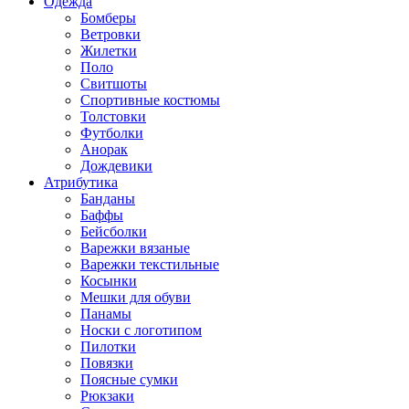
Одежда
Бомберы
Ветровки
Жилетки
Поло
Свитшоты
Спортивные костюмы
Толстовки
Футболки
Анорак
Дождевики
Атрибутика
Банданы
Баффы
Бейсболки
Варежки вязаные
Варежки текстильные
Косынки
Мешки для обуви
Панамы
Носки с логотипом
Пилотки
Повязки
Поясные сумки
Рюкзаки