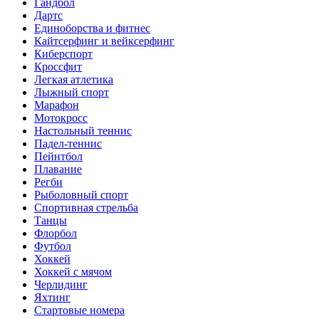
Гандбол
Дартс
Единоборства и фитнес
Кайтсерфинг и вейксерфинг
Киберспорт
Кроссфит
Легкая атлетика
Лыжный спорт
Марафон
Мотокросс
Настольный теннис
Падел-теннис
Пейнтбол
Плавание
Регби
Рыболовный спорт
Спортивная стрельба
Танцы
Флорбол
Футбол
Хоккей
Хоккей с мячом
Черлидинг
Яхтинг
Стартовые номера