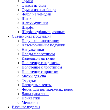
Сумки
Сумки из бязи
Сумки из спанбонда
Чехол на чемодан
Шапки
Шапки-ушанки
Шарфы
Шарфы сублимационные
Сувенирная продукция
Подушки с логотипом
Автомобильные подушки
Напульсники
Пледы с логотипом
Календари на ткани
Полотенце с надписью
Полотенце с логотипом
Полотенце с принтом
Маски для сна
Фартуки
Наградные ленты
Чехлы для антикражных ворот
Лапы фанатские
Прихватки
Мешочки
Вязаные изделия