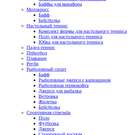
Баффы для марафона
Мотокросс
Бафф
Бейсболка
Настольный теннис
Комплект формы для настольного тенниса
Поло для настольного тенниса
Юбка для настольного тенниса
Падел-теннис
Пейнтбол
Плавание
Регби
Рыболовный спорт
Бафф
Рыболовные джерси с капюшоном
Рыболовная термокофта
Джерси для рыбалки
Ветровка
Жилетка
Бейсболка
Спортивная стрельба
Поло
Футболка
Джерси
Спортивный костюм