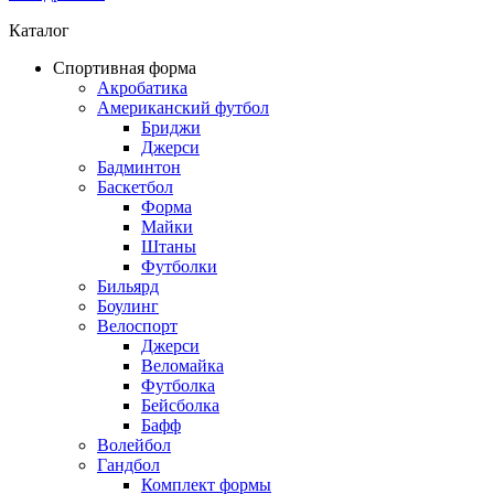
Каталог
Спортивная форма
Акробатика
Американский футбол
Бриджи
Джерси
Бадминтон
Баскетбол
Форма
Майки
Штаны
Футболки
Бильярд
Боулинг
Велоспорт
Джерси
Веломайка
Футболка
Бейсболка
Бафф
Волейбол
Гандбол
Комплект формы