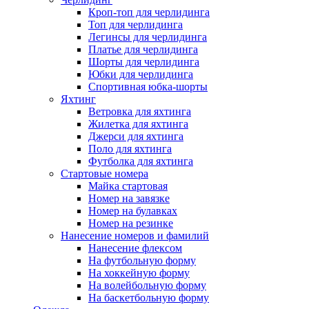
Кроп-топ для черлидинга
Топ для черлидинга
Легинсы для черлидинга
Платье для черлидинга
Шорты для черлидинга
Юбки для черлидинга
Спортивная юбка-шорты
Яхтинг
Ветровка для яхтинга
Жилетка для яхтинга
Джерси для яхтинга
Поло для яхтинга
Футболка для яхтинга
Стартовые номера
Майка стартовая
Номер на завязке
Номер на булавках
Номер на резинке
Нанесение номеров и фамилий
Нанесение флексом
На футбольную форму
На хоккейную форму
На волейбольную форму
На баскетбольную форму