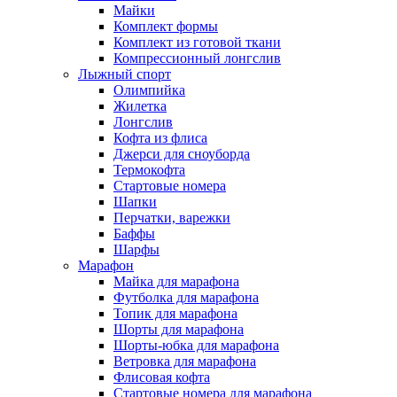
Майки
Комплект формы
Комплект из готовой ткани
Компрессионный лонгслив
Лыжный спорт
Олимпийка
Жилетка
Лонгслив
Кофта из флиса
Джерси для сноуборда
Термокофта
Стартовые номера
Шапки
Перчатки, варежки
Баффы
Шарфы
Марафон
Майка для марафона
Футболка для марафона
Топик для марафона
Шорты для марафона
Шорты-юбка для марафона
Ветровка для марафона
Флисовая кофта
Стартовые номера для марафона