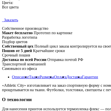
Цвета:
Все цвета
Заказать
Собственное
производство
Макет бесплатно
Прототип по картинке
Разработка логотипа
Подбор цветов
Собственный цех
Полный цикл заказа контролируется на свое
Пошив от 5 дней
Кратчайшие сроки
Срочный пошив
Доставка по всей России
Отправка почтой РФ
Транспортной компанией
Самовывоз из офиса
Описание
Ткани
Размеры
Оплата
Доставка
Гарантии
«Athletic City» изготавливает на заказ спортивную форму с н
прощупывается на ткани. Футболки, толстовки, свитшоты c печ
О технологии
Для нанесения принтов используется термопленка флекс — по