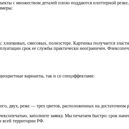
бъекты с множеством деталей плохо поддаются плоттерной резке
змеры:
 хлопковых, смесовых, полиэстере. Картинка получается эласти
ксплуатации срок ее службы практически неограничен. Флексопе
одноцветные варианты, так и со спецэффектами:
ого, двух, реже — трех цветов, расположенных на достаточном р
лексопечатью, заполните заявку. Мы печатаем быстро: срок нане
и всей территории РФ.