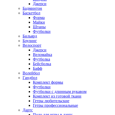
Джерси
Бадминтон
Баскетбол
Форма
Майки
Штаны
Футболки
Бильярд
Боулинг
Велоспорт
Джерси
Веломайка
Футболка
Бейсболка
Бафф
Волейбол
Гандбол
Комплект формы
Футболки
Футболки с длинным рукавом
Комплект из готовой ткани
Гетры любительские
Гетры профессиональные
Дартс
Поло для игры в дартс