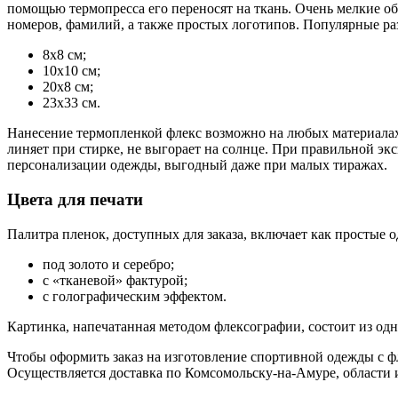
помощью термопресса его переносят на ткань. Очень мелкие о
номеров, фамилий, а также простых логотипов. Популярные ра
8х8 см;
10х10 см;
20х8 см;
23х33 см.
Нанесение термопленкой флекс возможно на любых материалах:
линяет при стирке, не выгорает на солнце. При правильной э
персонализации одежды, выгодный даже при малых тиражах.
Цвета для печати
Палитра пленок, доступных для заказа, включает как простые 
под золото и серебро;
с «тканевой» фактурой;
с голографическим эффектом.
Картинка, напечатанная методом флексографии, состоит из одн
Чтобы оформить заказ на изготовление спортивной одежды с ф
Осуществляется доставка по Комсомольску-на-Амуре, области 